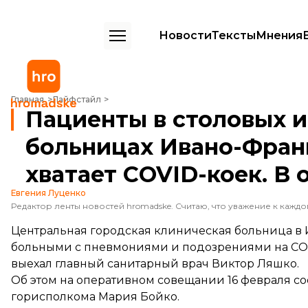
Новости
Тексты
Мнения
Пациенты в столовых и коридорах: в больницах Ивано-Франковской 
Главная
Лайфстайл
Пациенты в столовых и
больницах Ивано-Фран
хватает COVID-коек. В 
Евгения Луценко
Центральная городская клиническая больница в
больными с пневмониями и подозрениями на COV
выехал главный санитарный врач Виктор Ляшко.
Об этом на оперативном совещании 16 февраля
с
горисполкома Мария Бойко.