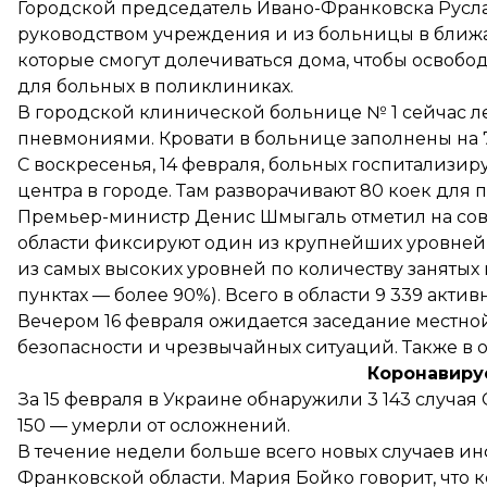
Городской председатель Ивано-Франковска Русла
руководством учреждения и из больницы в ближ
которые смогут долечиваться дома, чтобы освобод
для больных в поликлиниках.
В городской клинической больнице № 1 сейчас леч
пневмониями. Кровати в больнице заполнены на 
С воскресенья, 14 февраля, больных госпитализи
центра в городе. Там разворачивают 80 коек для п
Премьер-министр Денис Шмыгаль
отметил
на со
области фиксируют один из крупнейших уровней 
из самых высоких уровней по количеству занятых 
пунктах — более 90%). Всего в области 9 339 актив
Вечером 16 февраля ожидается заседание местно
безопасности и чрезвычайных ситуаций. Также в 
Коронавиру
За 15 февраля в Украине
обнаружили
3 143 случая
150 — умерли от осложнений.
В течение недели больше всего новых случаев 
Франковской области. Мария Бойко говорит, что