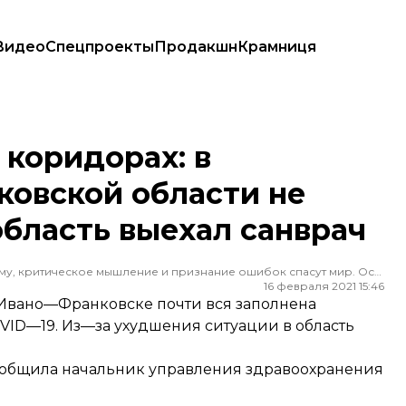
Видео
Спецпроекты
Продакшн
Крамниця
области не хватает COVID-коек. В область выехал санврач
 коридорах: в
ковской области не
область выехал санврач
Редактор ленты новостей hromadske. Считаю, что уважение к каждому, критическое мышление и признание ошибок спасут мир. Особенно люблю новости о науке и космос
16 февраля 2021 15:46
 Ивано—Франковске почти вся заполнена
ID—19. Из—за ухудшения ситуации в область
ообщила
начальник управления здравоохранения