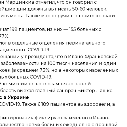
н Марцинкив отметил, что он говорил с
айшие дни должны выписать 50-60 человек,
ить места. Также мэр поручил готовить кровати
ат 198 пациентов, из них — 155 больных с
77%.
руют в отдельные отделения перинатального
ациентов с COVID-19.
вещании у президента, что в Ивано-Франковской
заболеваемости на 100 тысяч населения и один
коек (в среднем 73%, но в некоторых населенных
ных больных COVID-19.
й комиссии по вопросам техногенной
область выехал главный санврач Виктор Ляшко.
с в Украине
 COVID-19. Также 6 189 пациентов выздоровели, а
инфицирования фиксируются именно в Ивано-
 количество новых больных ежедневно с прошлой