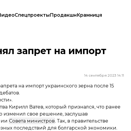
Видео
Спецпроекты
Продакшн
Крамниця
ял запрет на импорт
14 сентября 2023 14:11
прета на импорт украинского зерна после 15
дебатов.
сти».
ва Кирилл Ватев, который признался, что ранее
о изменил свое решение, заслушав
ании
Совета министров
. Так, в правительстве
ьезных последствий для болгарской экономики.