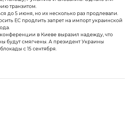
рию транзитом.
 до 5 июня, но их несколько раз продлевали.
росить ЕС продлить запрет на импорт украинской
ода.
-конференции в Киеве
выразил надежду
, что
ы будут смягчены. А президент Украины
локады с 15 сентября.