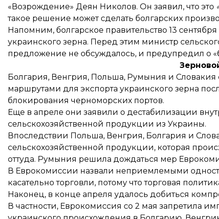
«Возрождение» Деян Николов. Он заявил, что это
такое решение может сделать болгарских произв
Напомним, болгарское правительство 13 сентября
украинского зерна. Перед этим министр сельского 
предложение не обсуждалось, и предупредил о «б
Зерново
Болгария, Венгрия, Польша, Румыния и Словакия
маршрутами для экспорта украинского зерна пос
блокирования черноморских портов.
Еще в апреле они заявили о дестабилизации внут
сельскохозяйственной продукции из Украины.
Впоследствии
Польша
, Венгрия,
Болгария
и
Слов
сельскохозяйственной продукции, которая проис
оттуда. Румыния
решила
дождаться мер Еврокоми
В Еврокомиссии
назвали неприемлемыми
одност
касательно торговли, потому что торговая полити
Наконец, в конце апреля удалось
добиться компр
В частности, Еврокомиссия со 2 мая
запретила
имп
украинского происхождения в Болгарию, Венгри