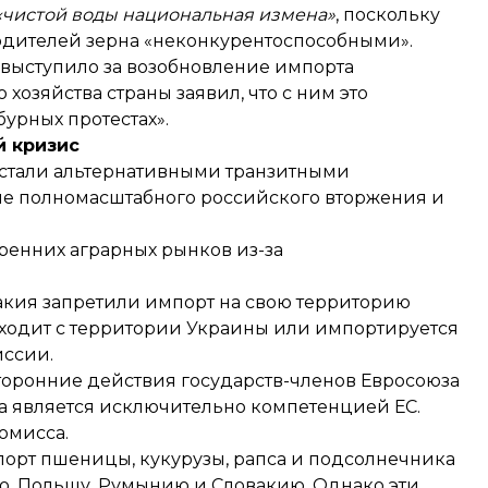
«чистой воды национальная измена»
, поскольку
одителей зерна «неконкурентоспособными».
выступило за возобновление импорта
хозяйства страны заявил, что с ним это
урных протестах».
й кризис
 стали альтернативными транзитными
ле полномасштабного российского вторжения и
ренних аграрных рынков из-за
акия
запретили импорт на свою территорию
ходит с территории Украины или импортируется
ссии.
оронние действия государств-членов Евросоюза
ка является исключительно компетенцией ЕС.
омисса
.
орт пшеницы, кукурузы, рапса и подсолнечника
ю, Польшу, Румынию и Словакию. Однако эти