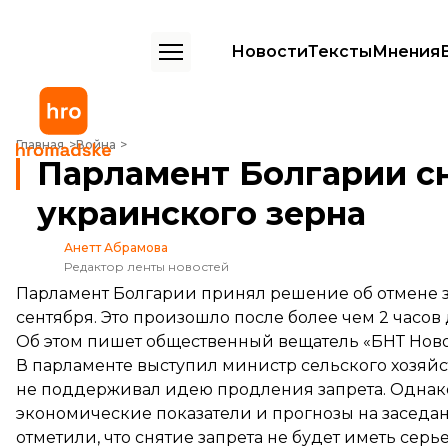
Новости
Тексты
Мнения
Парламент Болгарии снял запрет на импорт украинского зерна
Главная
Война
Парламент Болгарии сн
украинского зерна
Анетт Абрамова
Редактор ленты новостей
Парламент Болгарии принял решение об отмене за
сентября. Это произошло после более чем 2 часов 
Об этом
пишет
общественный вещатель «БНТ Ново
В парламенте выступил министр сельского хозяйст
не поддерживал идею продления запрета. Однак
экономические показатели и прогнозы на засед
отметили, что снятие запрета не будет иметь сер