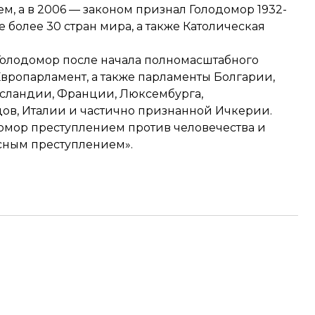
м, а в 2006 — законом признал Голодомор 1932-
 более 30 стран мира, а также Католическая
 Голодомор после начала полномасштабного
Европарламент
, а также парламенты
Болгарии
,
сландии
,
Франции
, Люксембурга,
дов
,
Италии
и частично признанной Ичкерии.
омор преступлением против человечества и
асным преступлением».