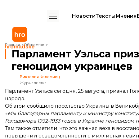
Новости
Тексты
Мнения
Парламент Уэльса признал Голодомор геноцидом украинцев
Главная
Общество
Парламент Уэльса при
геноцидом украинцев
Виктория Коломиец
Журналистка
Парламент Уэльса сегодня, 25 августа, признал 
народа.
Об этом
сообщило
посольство Украины в Великоб
«Мы благодарны парламенту и министру конститу
Голодомора 1932-1933 годов в Украине геноцидом 
Там также отметили, что это важная веха в восст
повышении осведомленности о миллионах невин