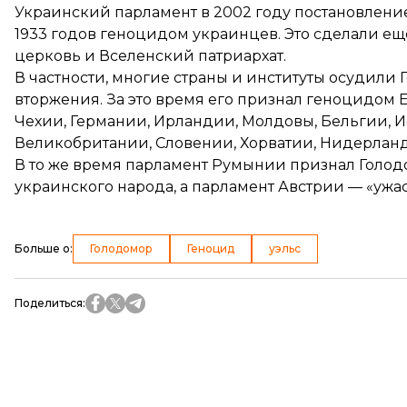
Украинский парламент в 2002 году постановление
1933 годов геноцидом украинцев. Это сделали еще
церковь и Вселенский патриархат.
В частности, многие страны и институты осудили
вторжения. За это время его признал геноцидом
Чехии
,
Германии
, Ирландии, Молдовы,
Бельгии
,
И
Великобритании
,
Словении
,
Хорватии
,
Нидерлан
В то же время парламент Румынии признал Голод
украинского народа, а парламент Австрии — «уж
Больше о
:
Голодомор
Геноцид
уэльс
Поделиться
: