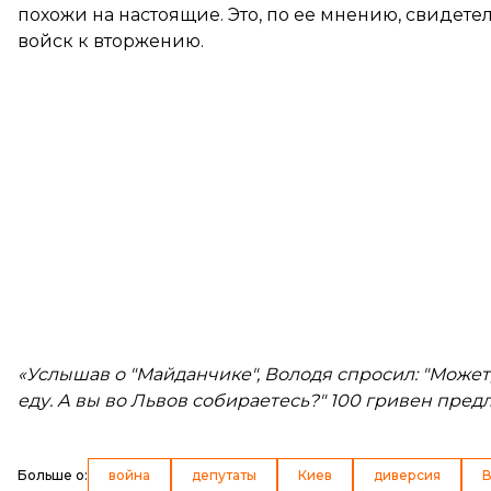
похожи на настоящие. Это, по ее мнению, свидете
войск к вторжению.
«Услышав о "Майданчике", Володя спросил: "Может,
еду. А вы во Львов собираетесь?" 100 гривен пред
Больше о
:
война
депутаты
Киев
диверсия
В