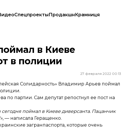
Видео
Спецпроекты
Продакшн
Крамниця
полиции
поймал в Киеве
от в полиции
27 февраля 2022 00:13
опейская Солидарность» Владимир Арьев поймал
полиции.
а по партии. Сам депутат репостнул ее пост на
 сегодня поймал в Киеве диверсанта. Пацанчик
»
, — написала Геращенко.
украинские загранпаспорта, которые очень