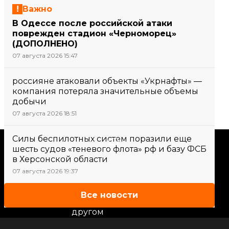
Важно
В Одессе после российской атаки
поврежден стадион «Черноморец»
(ДОПОЛНЕНО)
07 августа 2026 15:47
россияне атаковали объекты «Укрнафты» —
компания потеряла значительные объемы
добычи
07 августа 2026 18:51
Силы беспилотных систем поразили еще
Поддержать
шесть судов «теневого флота» рф и базу ФСБ
в Херсонской области
07 августа 2026 19:37
Поддержи hromadske.
Мы работаем для тебя и
Все новости
благодаря тебе. Будь нашим
другом