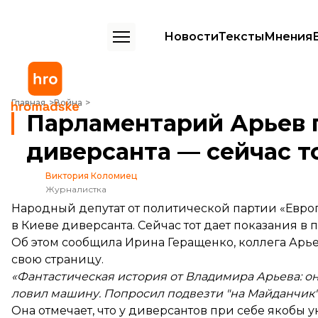
Новости
Тексты
Мнения
Парламентарий Арьев поймал в Киеве диверсанта — сейчас тот в 
Главная
Война
Парламентарий Арьев 
диверсанта — сейчас т
Виктория Коломиец
Журналистка
Народный депутат от политической партии «Евр
в Киеве диверсанта. Сейчас тот дает показания в 
Об этом
сообщила
Ирина Геращенко, коллега Арьев
свою страницу.
«Фантастическая история от Владимира Арьева: он
ловил машину. Попросил подвезти "на Майданчик"
Она отмечает, что у диверсантов при себе якобы 