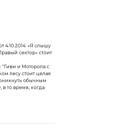
 4.10.2014: «Я слышу
«Правый сектор» стоит
: "Гиви и Моторола с
ом лесу стоит целая
роникнуть обычным
 в то время, когда