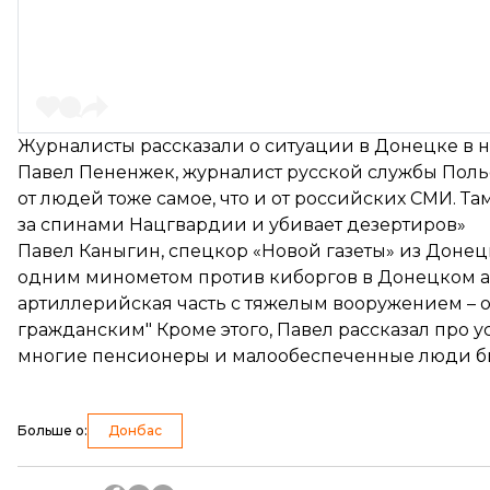
Журналисты рассказали о ситуации в Донецке в н
Павел Пененжек, журналист русской службы Польск
от людей тоже самое, что и от российских СМИ. Там
за спинами Нацгвардии и убивает дезертиров»
Павел Каныгин, спецкор «Новой газеты» из Донецка
одним минометом против киборгов в Донецком аэр
артиллерийская часть с тяжелым вооружением – 
гражданским" Кроме этого, Павел рассказал про ус
многие пенсионеры и малообеспеченные люди бью
Больше о
:
Донбас