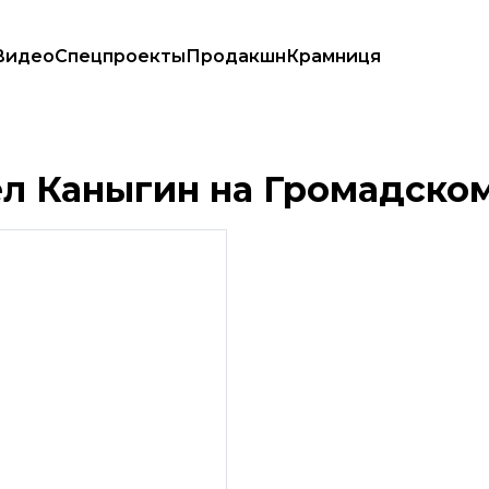
Видео
Спецпроекты
Продакшн
Крамниця
ел Каныгин на Громадско