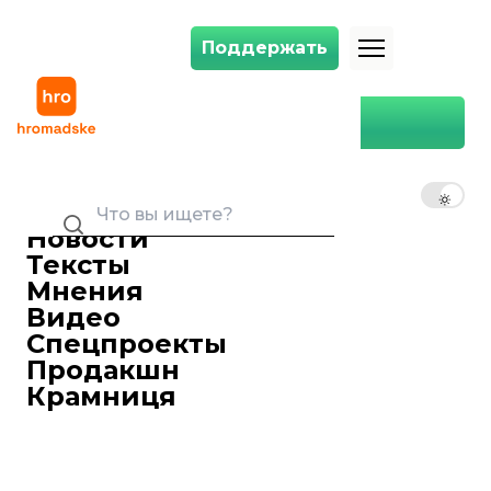
Поддержать
Поддержать
Пентагон «очень скоро» начнет обучение украинских войск на сист
Главная
Война
Пентагон «очень скоро»
начнет обучение украинских
RU
UK
EN
войск на системах Patriot —
CNN
Новости
Тексты
Маркиян Климковецкий
Редактор ленты новостей
Мнения
22 декабря 2022 23:52
Видео
Спецпроекты
Продакшн
Крамниця