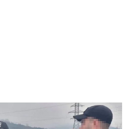
его в Закарпатской области объявили подозрения
БУ
стникам схемы незаконного производства
астен кум Виктора Медведчука.