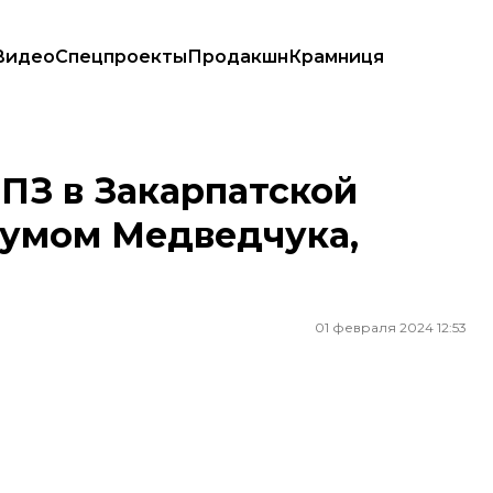
Видео
Спецпроекты
Продакшн
Крамниця
кумом Медведчука, объявили подозрения
ПЗ в Закарпатской
 кумом Медведчука,
01 февраля 2024 12:53