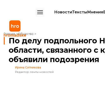
Новости
Тексты
Мнения
По делу подпольного НПЗ в Закарпатской области, связанного с 
Главная
Общество
По делу подпольного Н
области, связанного с
объявили подозрения
Ирина Ситникова
Редактор ленты новостей