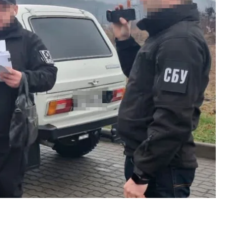
ра
.
перерабатывающий завод (НПЗ) в Закарпатской
ствия, участники схемы закупали нефть у
е на подпольном заводе в Мукачево, производя,
ию «сомнительного качества» продавали как на
нтрольных АЗС в Киевской, Закарпатской,
зрешительных документов и налогов.