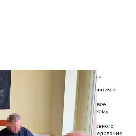
его в Закарпатской области объявили подозрения
БУ
ы — руководителя киевского предприятия и
ко распределены роли. В частности, двое
тельность, разработав преступную схему
бходимой для этого лицензии.
х по ч. 2, 3 ст. 27, ч. 2 ст. 204 Уголовного
акцизных товаров. Досудебное расследование