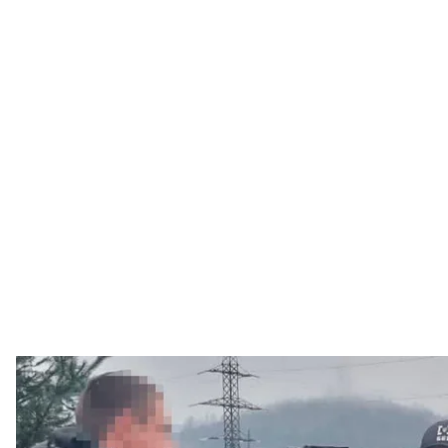
Участникам схемы незаконного производства горюч
С
Правоохранители объявили подозрения пяти уча
горючего в Закарпатской области, к которой прич