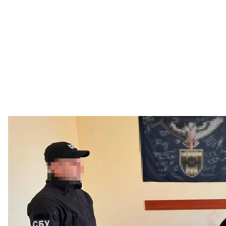
Участникам схемы незаконного производства горюч
С
Правоохранители разоблачили 5 участников схем
четырех его работников.
Как отмечают следователи, у фигурантов были чет
подозреваемых организовали противоправную дея
незаконного изготовления тонн горючего без нео
В настоящее время фигурантам сообщили о подозрения
кодекса Украины — незаконное изготовление под