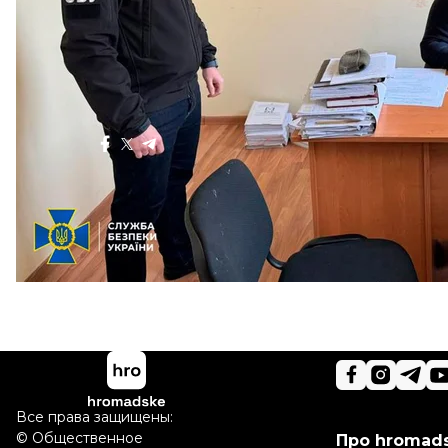
продолжается.
Больше о
:
Закарпатье
горючее
нпз
Поделиться
:
Все права защищены:
©
Общественное
Про hromad