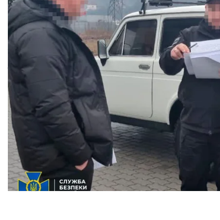
Об этом сообщили
СБУ
и Закарпатская
прокурату
Правоохранители
разоблачили подпольный нефте
области
еще в октябре 2023 года. По данным след
украинских поставщиков сырья. Перерабатывали е
в частности, бензин и дизтопливо. Затем продукц
территории предприятия, так и через сеть подко
Львовской и Ивано-Франковской областях без ра