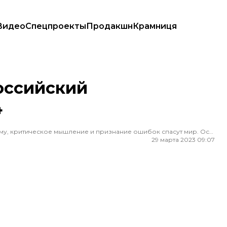
Видео
Спецпроекты
Продакшн
Крамниця
оссийский
4
Редактор ленты новостей hromadske. Считаю, что уважение к каждому, критическое мышление и признание ошибок спасут мир. Особенно люблю новости о науке и космос
29 марта 2023 09:07