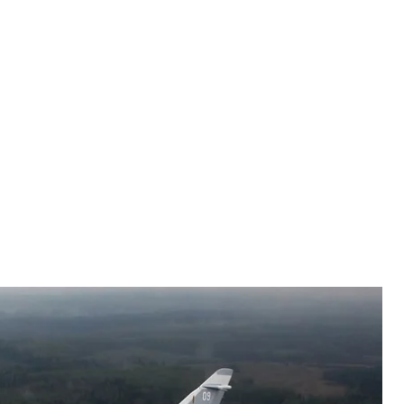
у-24М. Иллюстративное фото
otos
ком направлении российский бомбардировщик