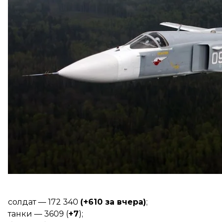
Украинские подразделения зенитных ракетных в
накануне.
Всего с начала полномасштабного вторжения рос
Кроме бомбардировщиков и истребителей, россия
войны потеряла:
солдат — 172 340
(+610 за вчера)
;
танки — 3609 (
+7
);