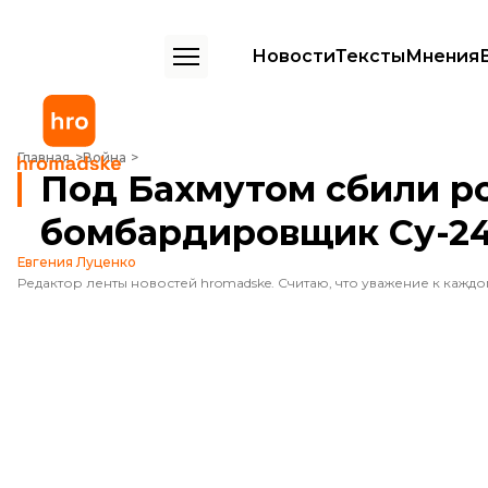
Новости
Тексты
Мнения
Под Бахмутом сбили российский бомбардировщик Су-24
Главная
Война
Под Бахмутом сбили р
бомбардировщик Су-2
Евгения Луценко