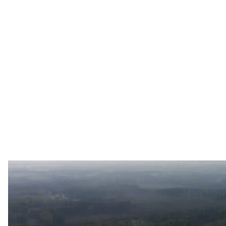
российский бомбардировщик С
Jetph
Украинские военные 29 марта сбили на Бахмутс
Су—24М.
Об этом
сообщают
Воздушные силы ВСУ.