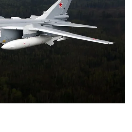
ойск уничтожили бомбардировщик около 1:30
сия
потеряла
306 своих самолетов и 291 вертолет.
 за 28 марта и все время полномасштабной