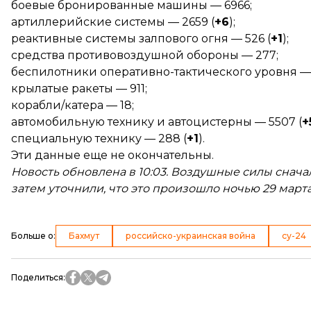
боевые бронированные машины — 6966;
артиллерийские системы — 2659 (
+6
);
реактивные системы залпового огня — 526 (
+1
);
средства противовоздушной обороны — 277;
беспилотники оперативно-тактического уровня — 
крылатые ракеты — 911;
корабли/катера — 18;
автомобильную технику и автоцистерны — 5507 (
+
специальную технику — 288 (
+1
).
Эти данные еще не окончательны.
Новость обновлена в 10:03. Воздушные силы сначал
затем уточнили, что это произошло ночью 29 марта
Больше о
:
Бахмут
российско-украинская война
су-24
Поделиться
: