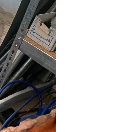
смерти стала работа
юю женщину. Генератор
щее время
рнативных средств
и, спасатели советуют: