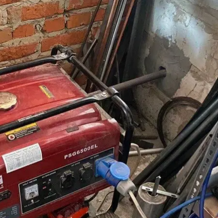
ратор, работавший в доме погибших
ANDRII NEBYTOV / Facebook
ным газом погибли три человека. Похоже, причиной 
и Андрей Небытов.
а и двух его гостей: 51-летнего мужчину и 48-летн
кало к дому и имело плохую вентиляцию. В настоя
ва гибели людей.
 Украине из-за неправильного использования альте
 более 800 человек
. Тем, кто пользуется генераторам