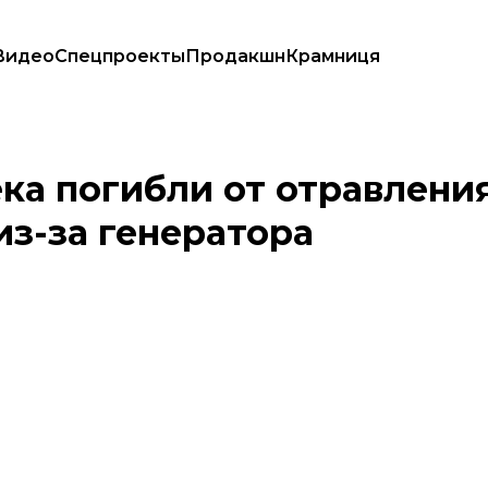
Видео
Спецпроекты
Продакшн
Крамниця
хоже, что все из-за генератора
ка погибли от отравлени
 из-за генератора