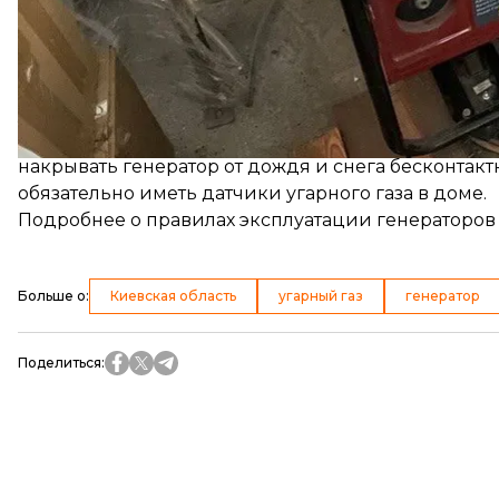
подключать генератор только на открытом воздухе
устанавливать генератор на расстоянии до окон и
держать генератор на расстоянии не менее 1 мет
накрывать генератор от дождя и снега бесконтакт
обязательно иметь датчики угарного газа в доме.
Подробнее
о правилах эксплуатации генераторов
Больше о
:
Киевская область
угарный газ
генератор
Поделиться
: