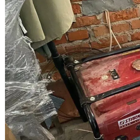
Гене
В Княжичах Киевской области от отравления угар
генератора.
Об этом
сообщил
глава полиции Киевской област
Так, в частном доме обнаружили 45-летнего хозяин
находился в гаражном помещении, которое примы
правоохранители устанавливают все обстоятельст
Напомним, что только за последние два месяца в
обогрева и освещения
угарным газом отравились