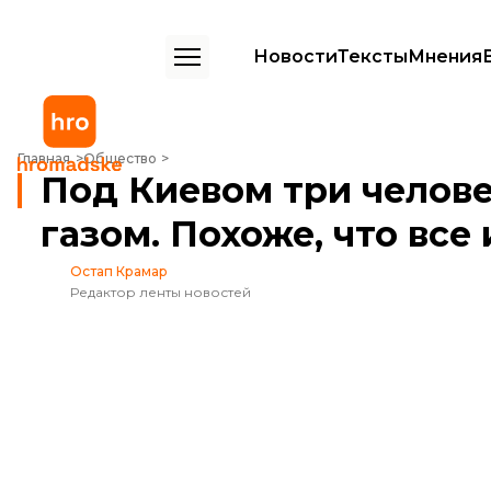
Новости
Тексты
Мнения
Под Киевом три человека погибли от отравления угарным газом. По
Главная
Общество
Под Киевом три челове
газом. Похоже, что все
Остап Крамар
Редактор ленты новостей