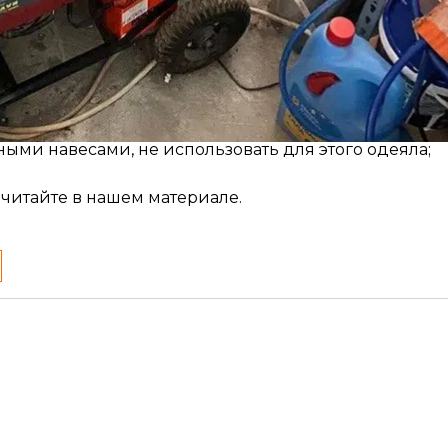
;
 дверей не менее 6 метров;
ра от стен и любых воспламеняющихся предметов;
ными навесами, не использовать для этого одеяла;
 читайте в нашем материале
.