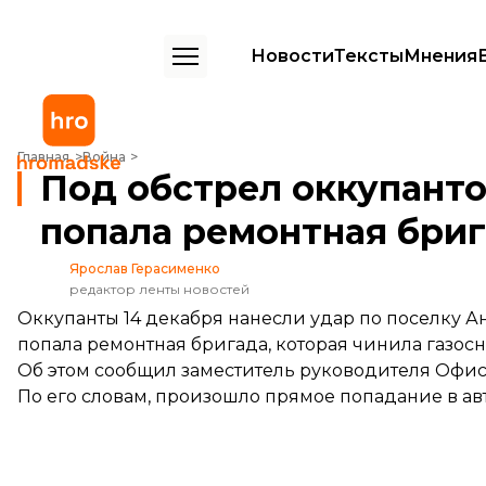
Новости
Тексты
Мнения
Под обстрел оккупантов в Херсонской области попала ремонтная 
Главная
Война
Под обстрел оккупанто
попала ремонтная бри
Ярослав Герасименко
редактор ленты новостей
Оккупанты 14 декабря нанесли удар по поселку Ан
попала ремонтная бригада, которая чинила газос
Об этом
сообщил
заместитель руководителя Офис
По его словам, произошло прямое попадание в ав