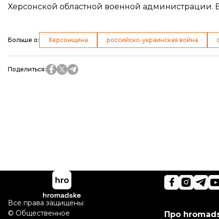
Херсонской областной военной администрации. В 
Больше о
:
Херсонщина
российско-украинская война
Поделиться
:
Все права защищены:
©
Общественное
Про hromad