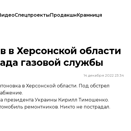
Видео
Спецпроекты
Продакшн
Крамниця
бригада газовой службы
в в Херсонской области
гада газовой службы
14 декабря 2022 23:34
тоновка в Херсонской области. Под обстрел
набжение.
а президента Украины Кирилл Тимошенко.
томобиль ремонтников. Никто не пострадал.