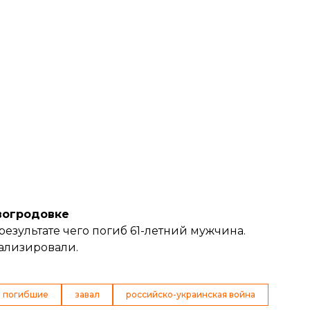
вогродовке
в результате чего погиб 61-летний мужчина.
ализировали.
погибшие
завал
российско-украинская война