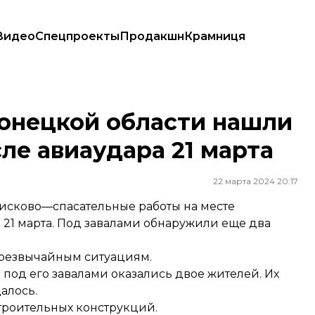
Видео
Спецпроекты
Продакшн
Крамниця
после авиаудара 21 марта
Донецкой области нашли
ле авиаудара 21 марта
22 марта 2024 20:17
исково—спасательные работы на месте
21 марта. Под завалами обнаружили еще два
чрезвычайным ситуациям.
 под его завалами оказались двое жителей. Их
алось.
строительных конструкций.