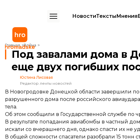
Новости
Тексты
Мнения
Под завалами дома в Донецкой области нашли еще двух погибших 
Главная
Война
Под завалами дома в 
еще двух погибших пос
Юстина Лисовая
Редактор ленты новостей
В Новогродовке Донецкой области завершили по
разрушенного дома после российского авиаудара 
тела.
Об этом
сообщили
в Государственной службе по 
В результате попадания авиабомбы в частный дом
искали со вчерашнего дня, однако спасти их не уд
В общей сложности спасатели разобрали 15 тонн 