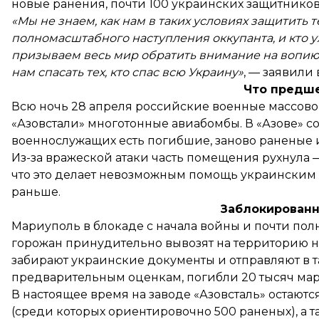
новые ранения, почти 100 украинских защитников
«Мы не знаем, как нам в таких условиях защитить 
полномасштабного наступления оккупанта, и кто у
призываем весь мир обратить внимание на вопи
нам спасать тех, кто спас всю Украину»
, — заявили 
Что предш
Всю ночь 28 апреля российские военные массов
«Азовстали» многотонные авиабомбы. В «Азове» со
военнослужащих есть погибшие, заново раненые 
Из-за вражеской атаки часть помещения рухнула —
что это делает невозможным помощь украинским 
раньше.
Заблокирован
Мариуполь в блокаде с начала войны и почти по
горожан принудительно вывозят на территорию н
забирают украинские документы и отправляют в 
предварительным оценкам, погибли 20 тысяч ма
В настоящее время на заводе «Азовсталь» остаю
(среди которых ориентировочно 500 раненых), а т