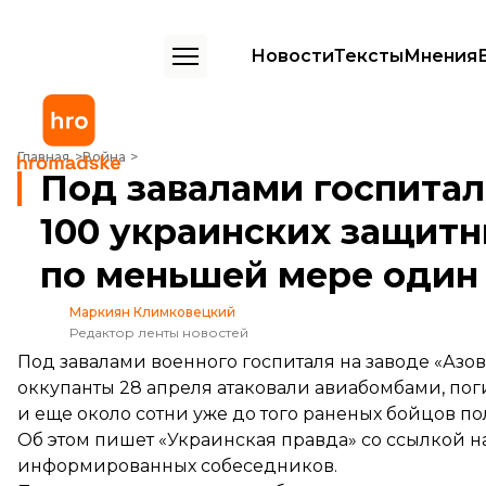
Новости
Тексты
Мнения
Под завалами госпиталя на «Азовстали» почти 100 украинских за
Главная
Война
Под завалами госпитал
100 украинских защитн
по меньшей мере один
Маркиян Климковецкий
Редактор ленты новостей
Под завалами военного госпиталя на заводе «Азо
оккупанты 28 апреля атаковали авиабомбами, по
и еще около сотни уже до того раненых бойцов п
Об этом
пишет
«Украинская правда» со ссылкой н
информированных собеседников.