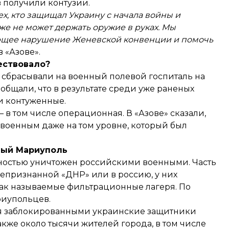
 получили контузии.
тех, кто защищал Украину с начала войны и
же не может держать оружие в руках. Мы
ющее нарушение Женевской конвенции и помочь
в «Азове».
ествовало?
о
сбрасывали
на военный полевой госпиталь на
общали, что в результате среди уже раненых
и контуженные.
 в том числе операционная. В «Азове» сказали,
военным даже на том уровне, который был
ный Мариуполь
лностью уничтожен российскими военными. Часть
епризнанной «ДНР» или в россию, у них
так называемые фильтрационные лагеря. По
риупольцев.
тся заблокированными украинские защитники
акже около тысячи жителей города, в том числе