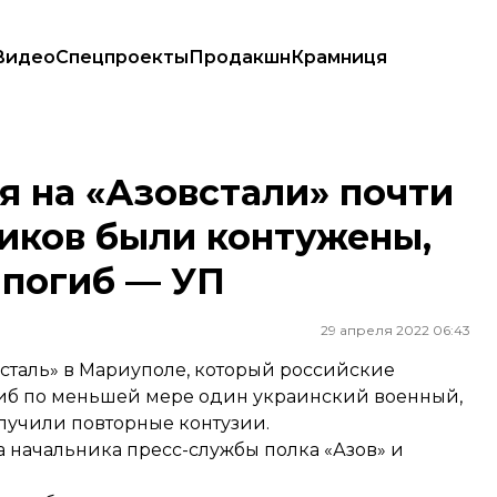
Видео
Спецпроекты
Продакшн
Крамниця
щитников были контужены, по меньшей мере один погиб — УП
я на «Азовстали» почти
иков были контужены,
 погиб — УП
29 апреля 2022 06:43
всталь» в Мариуполе, который российские
гиб по меньшей мере один украинский военный,
олучили повторные контузии.
а начальника пресс-службы полка «Азов» и