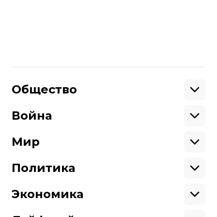
так называемом «референдуме».
Больше о
:
Польша
аннексия Крыма
Эстония
Поделиться
:
Общество
Образование
Криминал
Война
Поддержать
Здоровье
Экология
Ветераны
Военные
Мир
Ситуация на фронте
Поддержи hromadske.
Крым
США
Мы работаем для тебя и благодаря тебе.
Донбасс
Латинская Америка
Политика
Азия
Будь нашим другом
Африка
Законопроекты
Европа
Персоналии
Экономика
Геополитика
Верховная Рада
Про hromadske
Тендеры
Кабинет министров
Бизнес
Редакция
Магазин