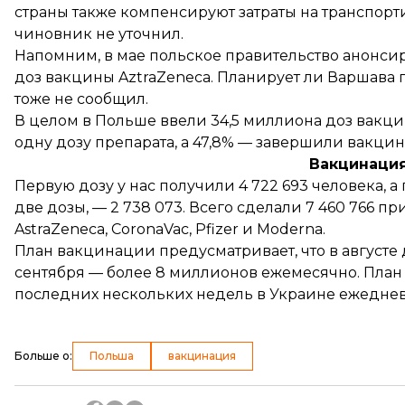
страны также компенсируют затраты на транспорти
чиновник не уточнил.
Напомним, в мае польское правительство
анонси
доз вакцины AztraZeneca. Планирует ли Варшава 
тоже не сообщил.
В целом в Польше
ввели
34,5 миллиона доз вакци
одну дозу препарата, а 47,8% — завершили вакци
Вакцинация
Первую дозу у нас
получили
4 722 693 человека, 
две дозы, — 2 738 073. Всего сделали 7 460 766 
AstraZeneca, CoronaVac, Pfizer и Moderna.
План вакцинации
предусматривает
, что в авгус
сентября — более 8 миллионов ежемесячно. План 
последних нескольких недель в Украине ежедне
Больше о
:
Польша
вакцинация