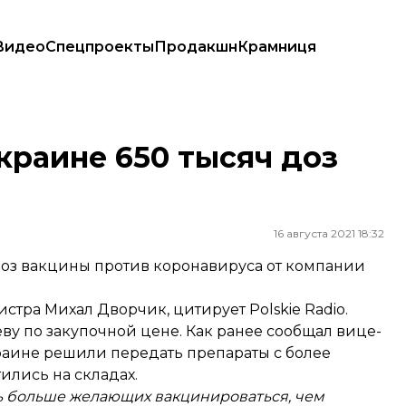
Видео
Спецпроекты
Продакшн
Крамниця
краине 650 тысяч доз
16 августа 2021 18:32
оз вакцины против коронавируса от компании
истра Михал Дворчик,
цитирует
Polskie Radio.
ву по закупочной цене. Как ранее
сообщал
вице-
раине решили передать препараты с более
ились на складах.
сть больше желающих вакцинироваться, чем