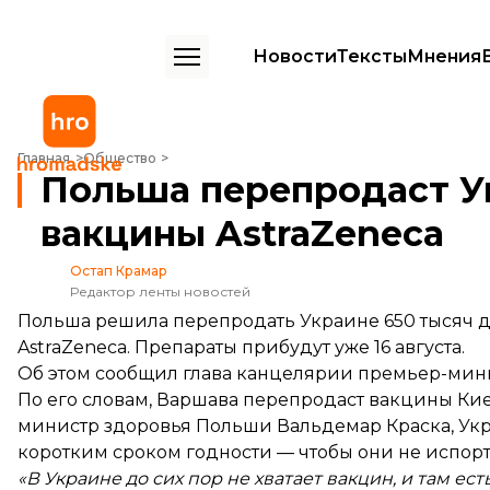
Новости
Тексты
Мнения
Польша перепродаст Украине 650 тысяч доз вакцины AstraZeneca
Главная
Общество
Польша перепродаст У
вакцины AstraZeneca
Остап Крамар
Редактор ленты новостей
Польша решила перепродать Украине 650 тысяч д
AstraZeneca. Препараты прибудут уже 16 августа.
Об этом сообщил глава канцелярии премьер-мин
По его словам, Варшава перепродаст вакцины Кие
министр здоровья Польши Вальдемар Краска, Ук
коротким сроком годности — чтобы они не испорт
«В Украине до сих пор не хватает вакцин, и там е