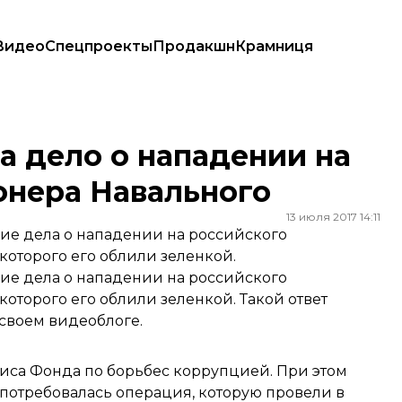
Видео
Спецпроекты
Продакшн
Крамниця
ционера Навального
 дело о нападении на
онера Навального
13 июля 2017 14:11
ие дела о нападении на российского
которого его облили зеленкой.
ие дела о нападении на российского
которого его облили зеленкой. Такой ответ
своем видеоблоге.
иса Фонда по борьбес коррупцией. При этом
потребовалась операция
, которую провели в