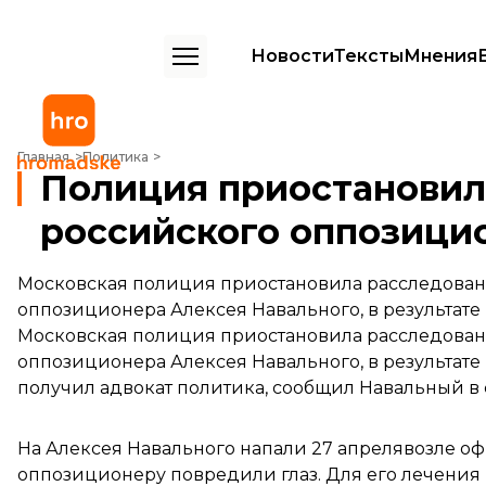
Новости
Тексты
Мнения
Полиция приостановила дело о нападении на российского оппози
Главная
Политика
Полиция приостановила
российского оппозици
Московская полиция приостановила расследован
оппозиционера Алексея Навального, в результате 
Московская полиция приостановила расследован
оппозиционера Алексея Навального, в результате 
получил адвокат политика, сообщил Навальный в 
На Алексея Навального
напали
27 апрелявозле оф
оппозиционеру повредили глаз. Для его лечения