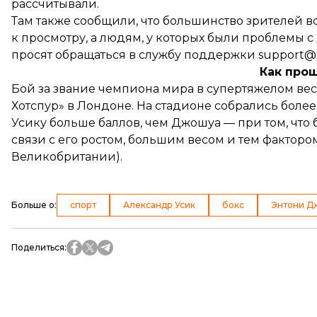
рассчитывали.
Там также сообщили, что большинство зрителей 
к просмотру, а людям, у которых были проблемы с
просят обращаться в службу поддержки support@
Как про
Бой за звание чемпиона мира в супертяжелом ве
Хотспур» в Лондоне. На стадионе собрались более
Усику больше баллов, чем Джошуа — при том, что
связи с его ростом, большим весом и тем факторо
Великобритании).
Больше о
:
спорт
Александр Усик
бокс
Энтони Д
Поделиться
: