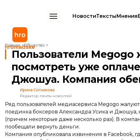
Новости
Тексты
Мнения
Пользователи Megogo жалуются, что не могли посмотреть уже оп
Главная
Общество
Пользователи Megogo ж
посмотреть уже оплаче
Джошуа. Компания обе
Ирина Ситникова
Редактор ленты новостей
Ряд пользователей медиасервиса Megogo жалуютс
поединка боксеров Александра Усика и Джошуа, не
(причем некоторые даже несколько раз). В компа
пообещали вернуть деньги.
Компания
опубликовала
извинения в Facebook, гд