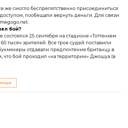
все же смогло беспрепятственно присоединиться
 доступом, пообещали вернуть деньги. Для связи
megogo.net.
шел бой?
се
состоялся
25 сентября на стадионе «Тоттенхем
 60 тысяч зрителей. Все трое судей поставили
 букмекеры отдавали предпочтение британцу в
м, что бой проходил «на территории» Джошуа (в
жошуа