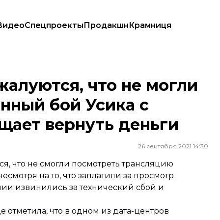
Видео
Спецпроекты
Продакшн
Крамниця
лаченный бой Усика с Джошуа. Компания обещает вернуть деньги
алуются, что не могли
нный бой Усика с
щает вернуть деньги
26 сентября 2021 14:30
я, что не смогли посмотреть трансляцию
смотря на то, что заплатили за просмотр
нии извинились за технический сбой и
е отметила, что в одном из дата-центров