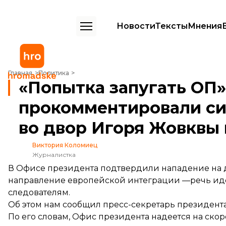
Новости
Тексты
Мнения
«Попытка запугать ОП»: у Зеленского прокомментировали ситуац
Главная
Политика
«Попытка запугать ОП»
прокомментировали с
во двор Игоря Жовквы
Виктория Коломиец
Журналистка
В Офисе президента подтвердили нападение на д
направление европейской интеграции —речь идет
следователям.
Об этом нам сообщил пресс-секретарь президен
По его словам, Офис президента надеется на ско