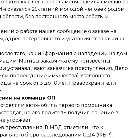
го бутылку с легковоспламеняющейся смесью во
 Им оказался 25-летний молодой человек родом
области, без постоянного места работы и
лений о работе нашел сообщение о заказе на
м, адрес потерпевшего и указания от заказчика
после того, как информация о нападении на дом
мации. Мотивы заказчика ему неизвестны.
и устанавливают заказчика преступления. Дело
е или повреждение имущества) Уголовного
ды на срок от 3 до 10 лет. Правоохранители
.
ния на команду ОП
бстреляли
автомобиль первого помощника
страдал, но его водитель получил ранение в
не угрожает.
ов преступления. В МВД
отметили
, что к
рального бюро расследований США (ФБР).