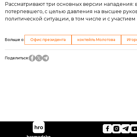
Рассматривают
три основных версии нападения
:
потерпевшего, с целью давления на высшее руко
политической ситуации, в том числе и с участием
Больше о
:
Офис президента
коктейль Молотова
Игор
Поделиться
: