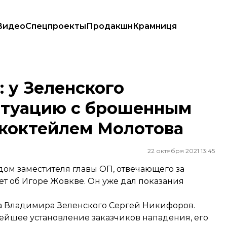
Видео
Спецпроекты
Продакшн
Крамниця
ию с брошенным во двор Игоря Жовквы коктейлем Молотова
: у Зеленского
итуацию с брошенным
 коктейлем Молотова
22 октября 2021 13:45
ом заместителя главы ОП, отвечающего за
 об Игоре Жовкве. Он уже дал показания
та Владимира Зеленского Сергей Никифоров.
рейшее установление заказчиков нападения, его