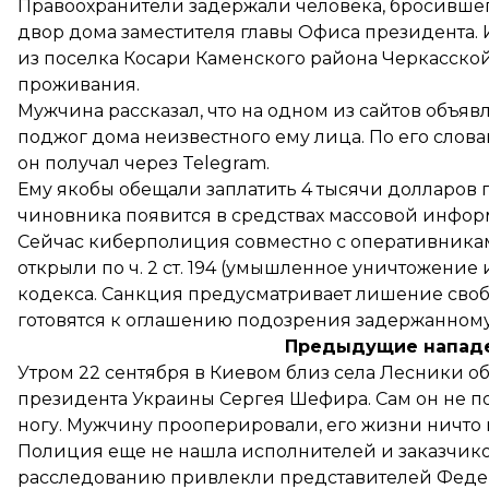
Правоохранители
задержали человека
, бросивше
двор дома заместителя главы Офиса президента.
из поселка Косари Каменского района Черкасской 
проживания.
Мужчина рассказал, что на одном из сайтов объяв
поджог дома неизвестного ему лица. По его слова
он получал через Telegram.
Ему якобы обещали заплатить 4 тысячи долларов 
чиновника появится в средствах массовой инфор
Сейчас киберполиция совместно с оперативникам
открыли по ч. 2 ст. 194 (умышленное уничтожени
кодекса. Санкция предусматривает лишение свобо
готовятся к оглашению подозрения задержанному
Предыдущие нападе
Утром 22 сентября в Киевом близ села Лесники
о
президента Украины Сергея Шефира. Сам он не по
ногу. Мужчину прооперировали, его жизни ничто 
Полиция еще не нашла исполнителей и заказчик
расследованию привлекли представителей Феде