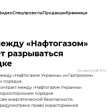
Видео
Спецпроекты
Продакшн
Крамниця
т разрываться в одностороннем порядке
между «Нафтогазом»
т разрываться
дке
02 марта 2018 19:14
 между «Нафтогазом Украины» и«Газпромом»
м порядке.
контракт между «Нафтогазом Украины»
одностороннем порядке.
ам энергетической безопасности.
предусмотрено право ихрасторжения