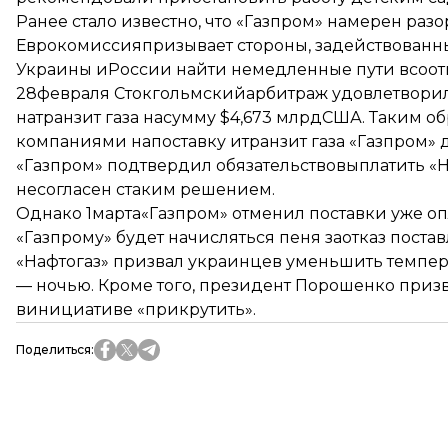
Ранее стало известно, что «Газпром» намерен разо
Еврокомиссия
призывает стороны
, задействован
Украины иРоссии найти немедленные пути всоот
28февраля Стокгольмский
арбитраж удовлетворил
натранзит газа насумму $4,673 млрдСША. Таким о
компаниями напоставку итранзит газа «Газпром» 
«Газпром» подтвердил обязательство
выплатить «Н
несогласен стаким решением.
Однако 1марта
«Газпром» отменил поставки уже оп
«Газпрому» будет начисляться пеня заотказ поставл
«Нафтогаз» призвал украинцев уменьшить темпе
— ночью. Кроме того, президент Порошенко призв
винициативе «прикрутить».
Поделиться
: