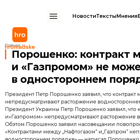
Новости
Тексты
Мнения
Порошенко: контракт между «Нафтогазом» и «Газпромом» не може
Главная
Порошенко: контракт 
и «Газпромом» не може
в одностороннем поря
Президент Петр Порошенко заявил, что контракт
непредусматривают расторжение водносторонне
Президент Украины Петр Порошенко заявил, что 
и«Газпромом» непредусматривают расторжение в
Обэтом Порошенко заявил насовещании повопрос
«Контрактами между „Нафтогазом“ и„Газпром“ не
водностороннем порядке»,—
написал
Порошенко.