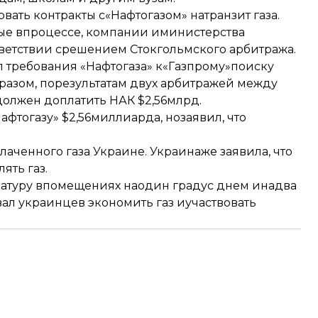
рвать контракты с«Нафтогазом» натранзит газа.
ные впроцессе, компании иминистерства
ветствии срешением Стокгольмского арбитража.
 требования «Нафтогаза» к«Газпрому»
поиску
бразом, порезультатам двух арбитражей между
должен доплатить НАК $2,56млрд.
афтогазу» $2,56миллиарда, нозаявил, что
лаченного газа Украине
. Украинаже заявила, что
ять газ.
ратуру впомещениях наодин градус днем инадва
ал украинцев экономить газ иучаствовать