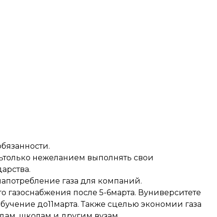
обязанности.
тьтолько нежеланием выполнять свои
арства.
апотребление газа для компаний.
о газоснабжения после 5-6марта. Вуниверситете
бучение до11марта. Также сцелью экономии газа
дам, школам и другим вузам.