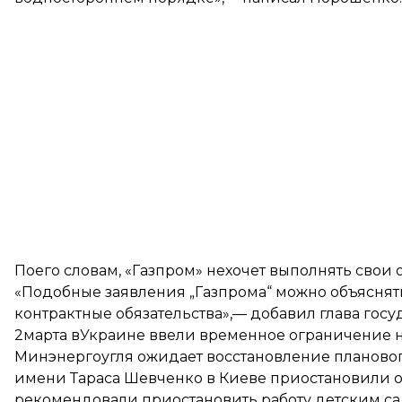
Поего словам, «Газпром» нехочет выполнять свои 
«Подобные заявления „Газпрома“ можно объясня
контрактные обязательства»,— добавил глава госуд
2марта вУкраине ввели временное ограничение н
Минэнергоугля ожидает восстановление плановог
имени Тараса Шевченко в Киеве приостановили о
рекомендовали приостановить работу детским са