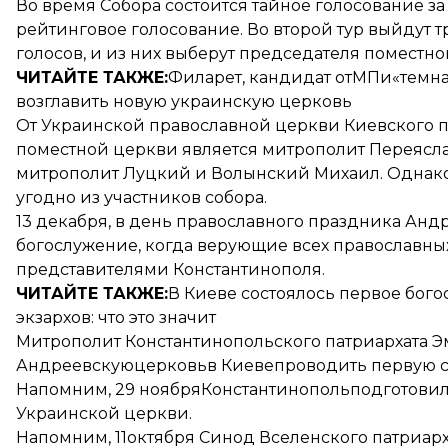
Во время Собора состоится тайное голосование за 
рейтинговое голосование. Во второй тур выйдут 
голосов, и из них выберут председателя поместно
ЧИТАЙТЕ ТАКЖЕ:
Филарет, кандидат отМП
и«темна
возглавить новую украинскую церковь
От Украинской православной церкви Киевского п
поместной церкви является митрополит Переяс
митрополит Луцкий и Волынский Михаил. Однако
угодно из участников собора.
13 декабря, в день православного праздника Анд
богослужение, когда верующие всех православны
представителями Константинополя.
ЧИТАЙТЕ ТАКЖЕ:
В Киеве состоялось первое бог
экзархов: что это значит
Митрополит Константинопольского патриархата 
Андреевскуюцерковьв Киеве
проводить первую с
Напомним, 29 ноябряКонстантинополь
подготови
Украинской церкви.
Напомним, 11октября Синод Вселенского патриарх