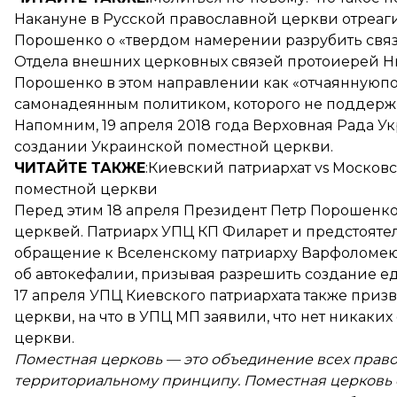
Накануне в Русской православной церкви отреаг
Порошенко о «твердом намерении разрубить свя
Отдела внешних церковных связей протоиерей Н
Порошенко в этом направлении как «отчаяннуюп
самонадеянным политиком, которого не поддержив
Напомним, 19 апреля 2018 года Верховная Рада У
создании Украинской поместной церкви.
ЧИТАЙТЕ ТАКЖЕ
:
Киевский патриархат vs Москов
поместной церкви
Перед этим 18 апреля Президент Петр Порошенко
церквей. Патриарх УПЦ КП Филарет и предстояте
обращение к Вселенскому патриарху Варфоломею
об автокефалии, призывая разрешить создание е
17 апреля УПЦ Киевского патриархата также при
церкви, на что в УПЦ МП заявили, что нет никак
церкви.
Поместная церковь — это объединение всех право
территориальному принципу. Поместная церковь 