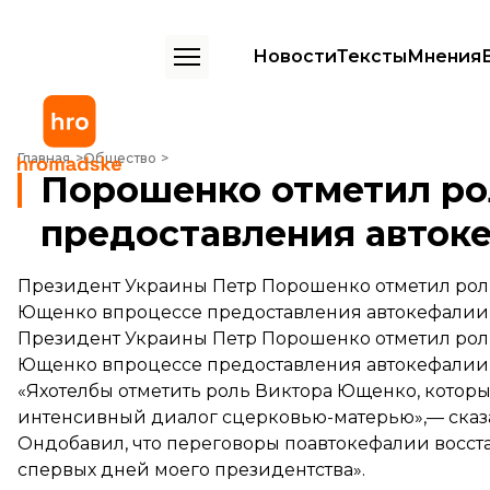
Новости
Тексты
Мнения
Порошенко отметил роль Ющенко в процессе предоставления ав
Главная
Общество
Порошенко отметил ро
предоставления авток
Президент Украины Петр Порошенко отметил рол
Ющенко впроцессе предоставления автокефалии 
Президент Украины Петр Порошенко отметил роль
Ющенко впроцессе предоставления автокефалии 
«Яхотелбы отметить роль Виктора Ющенко, которы
интенсивный диалог сцерковью-матерью»,— сказ
Ондобавил, что переговоры поавтокефалии восста
спервых дней моего президентства».