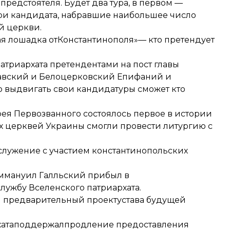
предстоятеля. Будет два тура, в первом —
три кандидата, набравшие наибольшее число
й церкви.
я лошадка отКонстантинополя»— кто претендует
атриархата претендентами на пост главы
лавский и Белоцерковский Епифаний и
 выдвигать свои кандидатуры сможет кто
рея Первозванного состоялось первое в истории
х церквей Украины смогли провести литургию с
ослужение с участием константинопольских
Эммануил Галльский прибыл в
лужбу Вселенского патриархата
.
л предварительный проект
устава будущей
ата
поддержал
продление предоставления