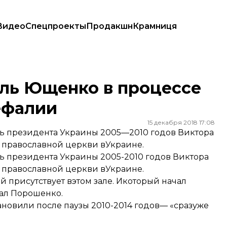
Видео
Спецпроекты
Продакшн
Крамниця
токефалии
ль Ющенко в процессе
ефалии
15 декабря 2018 17:08
ь президента Украины 2005—2010 годов Виктора
православной церкви вУкраине.
 президента Украины 2005-2010 годов Виктора
православной церкви вУкраине.
й присутствует вэтом зале. Икоторый начал
ал Порошенко.
новили после паузы 2010-2014 годов— «сразуже