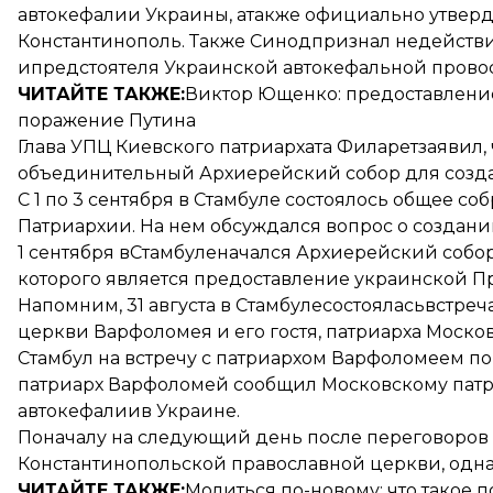
автокефалии Украины, атакже официально утверд
Константинополь. Также Синод
признал недейств
ипредстоятеля Украинской автокефальной прово
ЧИТАЙТЕ ТАКЖЕ:
Виктор Ющенко: предоставление
поражение Путина
Глава УПЦ Киевского патриархата Филарет
заявил
объединительный Архиерейский собор для созд
С 1 по 3 сентября в Стамбуле состоялось общее с
Патриархии. На нем обсуждался вопрос о создан
1 сентября вСтамбуле
начался Архиерейский собо
которого является предоставление украинской П
Напомним, 31 августа в Стамбуле
состоялась
встреч
церкви Варфоломея и его гостя, патриарха Моск
Стамбул на встречу с патриархом Варфоломеем п
патриарх Варфоломей сообщил Московскому патр
автокефалии
в Украине.
Поначалу на следующий день после переговоров
Константинопольской православной церкви, однако
ЧИТАЙТЕ ТАКЖЕ:
Молиться по-новому: что такое 