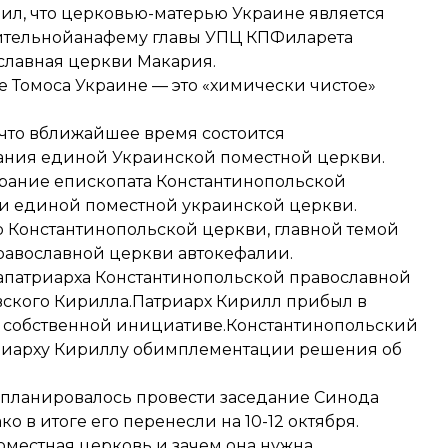
ил, что церковью-матерью Украине является
ительной
анафему главы УПЦ КПФиларета
славная церкви Макария.
 Томоса Украине — это «химически чистое»
, что вближайшее время состоится
ания единой Украинской поместной церкви.
обрание епископата Константинопольской
ии единой поместной украинской церкви.
р Константинопольской церкви
, главной темой
равославной церкви автокефалии.
апатриарха Константинопольской православной
овского Кирилла.Патриарх Кирилл прибыл в
о собственной инициативе.Константинопольский
иарху Кириллу об
имплементации решения об
 планировалось провести заседание Синода
 в итоге его перенесли на 10-12 октября.
поместная церковь и зачем она нужна