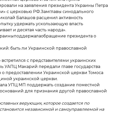
ировали на заявления президента Украины Петра
зи» с церковью РФ.Замглавы синодального
иколай Балашов расценил активность
опытку удержать ускользающую власть
ает и десятая часть народа».
краины
поддержала
обращение президента о
ский: быть ли Украинской православной
 встретился с представителями украинских
ль УАПЦ Макарий передали главе государства
 о предоставлении Украинской церкви Томоса
диной украинской церкви.
звала УПЦ МП поддержать создание поместной
их оснований для признания другой православной
славных верующих, которое создается по
становится независимой и самоуправляемой на