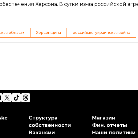
беспечения Херсона. В сутки из-за российской аг
ская область
Херсонщина
российско-украинская война
ske
Структура
Магазин
собственности
Фин. отчеты
Вакансии
Наши политики