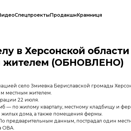
Видео
Спецпроекты
Продакшн
Крамниця
с одним местным жителем (ОБНОВЛЕНО)
елу в Херсонской области
м жителем (ОБНОВЛЕНО)
иацией село Змиевка Бериславской громады Херсон
ним местным жителем.
рации 22 июля.
б — по жилому кварталу, местному кладбищу и фер
жилых дома, а также помещения фермы.
По предварительным данным, пострадал один местн
в ОВА.