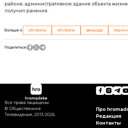
районе; административное здание объекта жизнео
получил ранения.
Больше о
:
обстрелы
обстрелы
авиаудар
Херсон
Поделиться
:
Все права защищены:
©
Общественное
Про hromad
Телевидение
,
2013-2026.
Редакция
Контакты