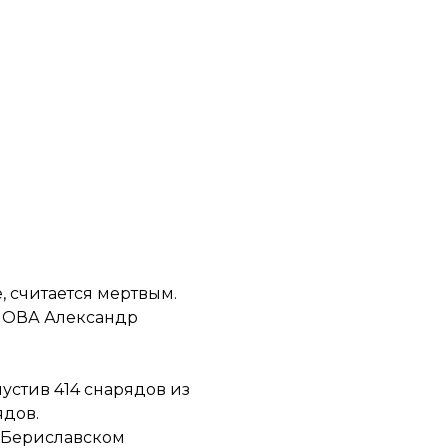
, считается мертвым.
ь ОВА Александр
устив 414 снарядов из
ядов.
в Бериславском