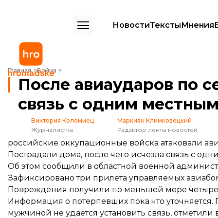
Новости
Тексты
Мнения
После авиаударов по селу в Херсонской области исчезла связь 
Главная
Война
После авиаударов по с
связь с одним местны
Виктория Коломиец
Маркиян Климковецкий
Журналистка
Редактор ленты новостей
российские оккупационные войска атаковали ав
Пострадали дома, после чего исчезла связь с од
Об этом
сообщили
в областной военной админист
Зафиксировано три прилета управляемых авиабом
Повреждения получили по меньшей мере четыре 
Информация о потерпевших пока что уточняется. 
мужчиной не удается установить связь, отметили 