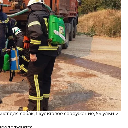
чрезвычайным ситуациям Украины.
х спасателей ликвидировал отдельные очаги
етров.
хи: от огня защитили 27 жилых домов, 33
ют для собак, 1 культовое сооружение, 54 ульи и
продолжается.