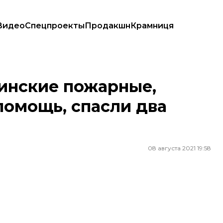
Видео
Спецпроекты
Продакшн
Крамниця
ощь, спасли два поселка
аинские пожарные,
помощь, спасли два
08 августа 2021 19:58