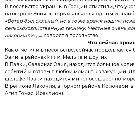
В посольстве Украины в Греции отметили, что укр
на острове Эвия, который является одним из наи
«Ветер был сильный, но в то же время нашим пожар
сельскохозяйственную технику. Местные очень до
накормили
», ㅡ
говорят
в посольстве.
Что сейчас прои
Как
отметили
в посольстве, сейчас продолжается 
Эвии, в районах Илли, Мельпе и других.
В Пэвки, Северная Эвия, находится большое коли
событий и готовы в любой момент к эвакуации. Д
шельфе Пэвки находится миноносец военно-морс
В регионе Лакония, в горном районе Крионери, в
Агия Томас, Ираклион).