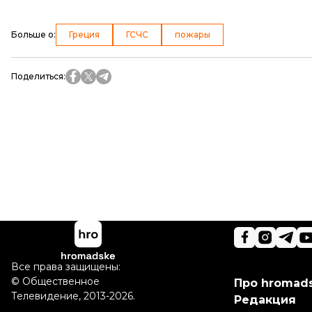
Больше о
:
Греция
ГСЧС
пожары
Поделиться
:
Все права защищены:
©
Общественное
Про hromad
Телевидение
,
2013-2026.
Редакция