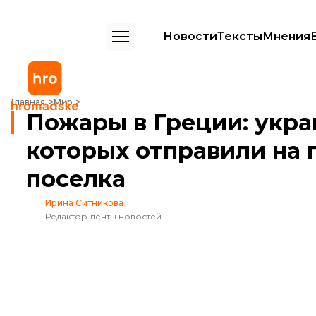
Новости
Тексты
Мнения
Пожары в Греции: украинские пожарные, которых отправили на пом
Главная
Мир
Пожары в Греции: укр
которых отправили на 
поселка
Ирина Ситникова
Редактор ленты новостей