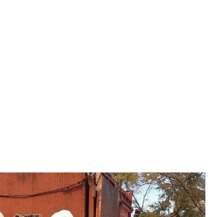
вили на помощь, спасли два поселка
краины
и в Грецию для помощи с ликвидацией массовых
Спатари и спасли два поселка.