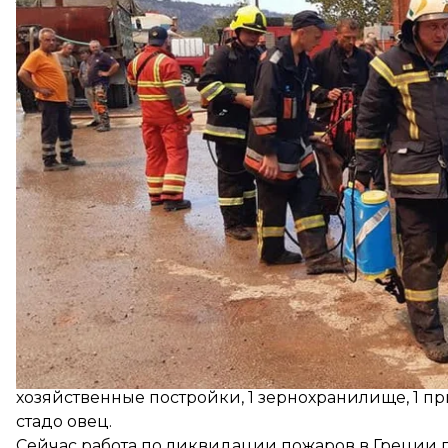
Об этом
сообщили
в Государственной службе по 
В течение 7 августе сведенный отряд украински
пожара по фронту 2 250 метров, глубиной до 200 м
В частности, пожарные спасли села Спатари и Мето
хозяйственные постройки, 1 зернохранилище, 1 при
стадо овец.
Сейчас работа по ликвидации пожаров в Греции 