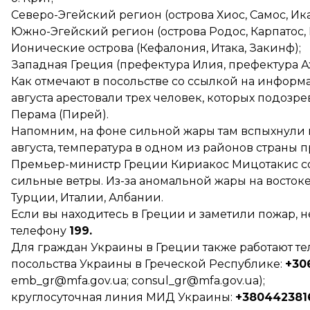
Северо-Эгейский регион (острова Хиос, Самос, Ик
Южно-Эгейский регион (острова Родос, Карпатос, 
Ионические острова (Кефалония, Итака, Закинф);
Западная Греция (префектура Илия, префектура А
Как отмечают в посольстве со ссылкой на информ
августа арестовали трех человек, которых подоз
Перама (Пирей).
Напомним, на фоне сильной жары там
вспыхнули
августа, температура в одном из районов страны
п
Премьер-министр Греции Кириакос Мицотакис
с
сильные ветры. Из-за аномальной жары на восток
Турции, Италии, Албании.
Если вы находитесь в Греции и заметили пожар,
телефону
199.
Для граждан Украины в Греции также работают т
посольства Украины в Греческой Республике:
+30
emb_gr@mfa.gov.ua; consul_gr@mfa.gov.ua);
круглосуточная линия МИД Украины:
+380442381