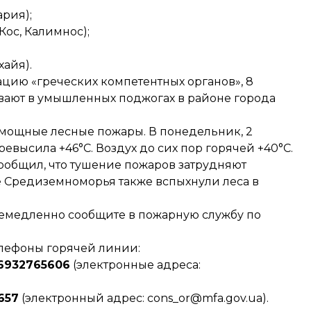
ария);
Кос, Калимнос);
хайя).
ацию «греческих компетентных органов», 8
ревают в умышленных поджогах в районе города
мощные лесные пожары. В понедельник, 2
ревысила
+46°C. Воздух до сих пор горячей +40°C.
ообщил
, что тушение пожаров затрудняют
е Средиземноморья также вспыхнули леса в
 немедленно сообщите в пожарную службу по
елефоны горячей линии:
6932765606
(электронные адреса:
657
(электронный адрес: cons_or@mfa.gov.ua).