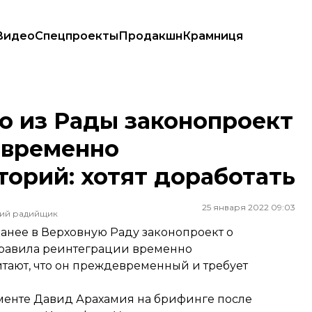
Видео
Спецпроекты
Продакшн
Крамниця
оде временно оккупированных территорий: хотят доработать
о из Рады законопроект
 временно
орий: хотят доработать
25 января 2022 09:03
ший радийщик
анее в Верховную Раду законопроект о
правила реинтеграции временно
тают, что он преждевременный и требует
менте Давид Арахамия на брифинге после