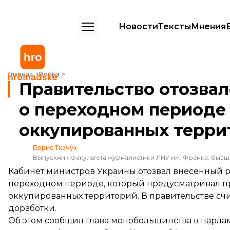
Новости
Тексты
Мнения
Правительство отозвало из Рады законопроект о переходном пери
Главная
Война
Правительство отозвал
о переходном периоде
оккупированных террит
Борис Ткачук
Выпускник факультета журналистики ЛНУ им. Франка, быв
Кабинет министров Украины отозвал внесенный р
переходном периоде, который предусматривал 
оккупированных территорий. В правительстве счи
доработки.
Об этом сообщил глава монобольшинства в парла