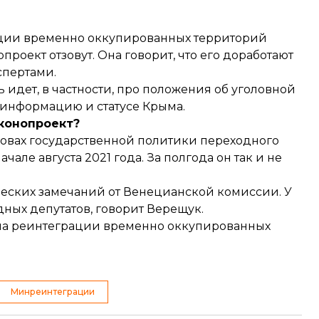
ации временно оккупированных территорий
нопроект отзовут. Она говорит, что его доработают
спертами.
ь идет, в частности, про положения об уголовной
 информацию и статусе Крыма.
аконопроект?
овах государственной политики переходного
але августа 2021 года. За полгода он так и не
ческих замечаний от Венецианской комиссии. У
ных депутатов, говорит Верещук.
ла реинтеграции временно оккупированных
Минреинтеграции