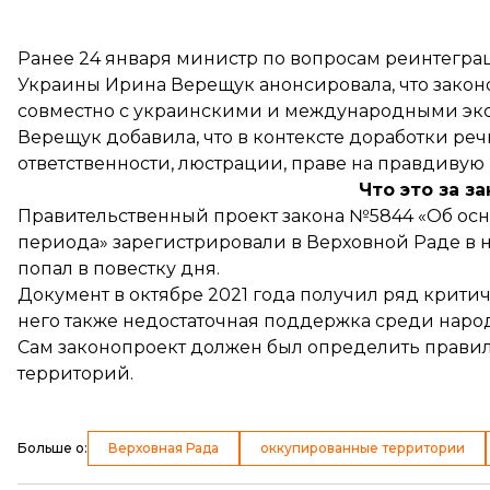
Ранее 24 января министр по вопросам реинтегр
Украины Ирина Верещук
анонсировала
, что зако
совместно с украинскими и международными эк
Верещук добавила, что в контексте доработки реч
ответственности, люстрации, праве на правдивую
Что это за з
Правительственный проект закона №5844 «Об осн
периода» зарегистрировали в Верховной Раде в нач
попал в повестку дня.
Документ в октябре 2021 года получил ряд крити
него также недостаточная поддержка среди народ
Сам законопроект должен был определить прави
территорий.
Больше о
:
Верховная Рада
оккупированные территории