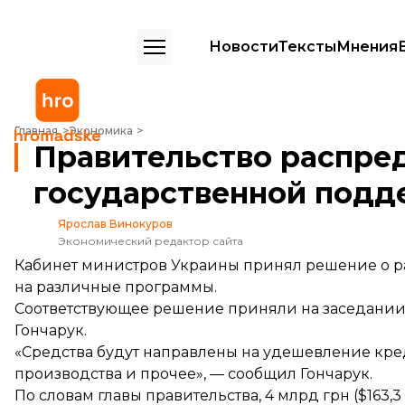
Новости
Тексты
Мнения
Правительство распределило 4 млрд грн ($163,3 млн) государстве
Главная
Экономика
Правительство распреде
государственной подде
Ярослав Винокуров
Экономический редактор сайта
Кабинет министров Украины принял решение о ра
на различные программы.
Соответствующее решение приняли на заседании 
Гончарук.
«Средства будут направлены на удешевление кре
производства и прочее», — сообщил Гончарук.
По словам главы правительства, 4 млрд грн ($163,