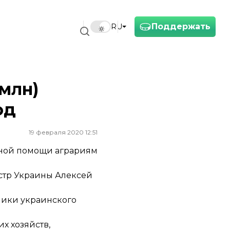
Поддержать
RU
 млн)
од
19 февраля 2020 12:51
нной помощи аграриям
тр Украины Алексей
ники украинского
х хозяйств,