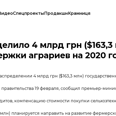
Видео
Спецпроекты
Продакшн
Крамниця
нной поддержки аграриев на 2020 год
лило 4 млрд грн ($163,3
ржки аграриев на 2020 г
спределении 4 млрд грн ($163,3 млн) государстве
правительства 19 февраля,
сообщил
премьер-минис
дитов, компенсацию стоимости покупки сельхозтех
3 млн) планируется направить на развитие фермерски