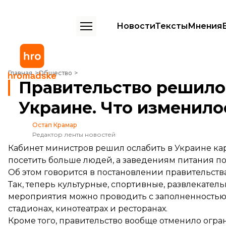
Новости
Тексты
Мнения
Правительство решило ослабить карантин в Украине. Что изменил
Главная
Общество
Правительство решило 
Украине. Что изменило
Остап Крамар
Редактор ленты новостей
Кабинет министров решил ослабить в Украине ка
посетить больше людей, а заведениям питания поз
Об этом
говорится
в постановлении правительства
Так, теперь культурные, спортивные, развлекател
мероприятия можно проводить с заполненностью на
стадионах, кинотеатрах и ресторанах.
Кроме того, правительство вообще отменило огра