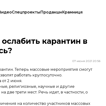
Видео
Спецпроекты
Продакшн
Крамниця
ось?
ослабить карантин в
сь?
07 июня 2021 20:56
рантин. Теперь массовые мероприятия смогут
волят работать круглосуточно.
 от 2 июня.
ьные, религиозные, научные и другие
 две трети мест. Речь идет, в частности, о
ничения на количество участников массовых