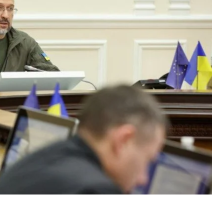
ль.
асности страны сейчас направляется большая
 было выделено 770 миллиардов гривен. А на
ужения выделили 176,2 миллиарда гривен — это