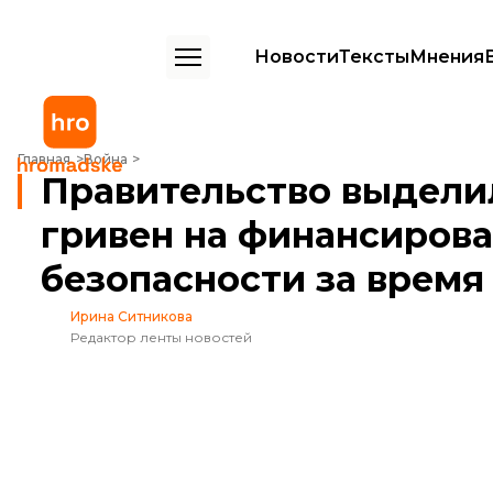
Новости
Тексты
Мнения
Правительство выделило более триллиона гривен на финансирова
Главная
Война
Правительство выдели
гривен на финансирова
безопасности за врем
Ирина Ситникова
Редактор ленты новостей