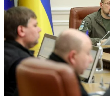
направляют на обеспечение наших военных.
Об этом
сообщил
премьер-министр Денис Шмыга
По его словам, на финансирование армии и безоп
часть всех бюджетных ресурсов.
На зарплаты всем, кто сейчас защищает Украину,
закупку, ремонт и модернизацию техники и воор
больше, чем за последние 10 лет.