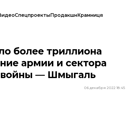
Видео
Спецпроекты
Продакшн
Крамниця
ние армии и сектора безопасности за время войны — Шмыгаль
ло более триллиона
ние армии и сектора
я войны — Шмыгаль
06 декабря 2022 18:45