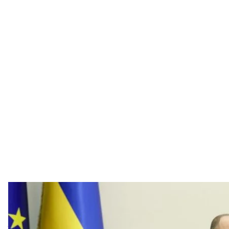
Заседание правительства Ук
Кабинет м
За время войны на финансирование армии и сект
трлн 130 млрд гривен. Абсолютно все налоги, кото