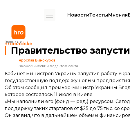
Новости
Тексты
Мнения
Правительство запустило фонд поддержки стартапов
Главная
Правительство запуст
Ярослав Винокуров
Экономический редактор сайта
Кабинет министров Украины запустил работу Украи
государственную поддержку новым предприятия
Об этом сообщил премьер-министр Украины Влад
которое состоялось 11 июля в Киеве.
«Мы наполнили его (фонд — ред.) ресурсом. Сегод
поддержку таких стартапов от $25 до 75 тыс. со с
Он заявил, что в дальнейшем объемы финансирова