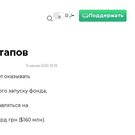
Поддержать
RU
тапов
11 июля 2019 13:13
т оказывать
го запуску фонда,
авляться на
д грн ($160 млн).