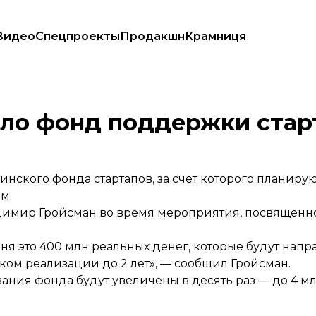
Видео
Спецпроекты
Продакшн
Крамниця
ило фонд поддержки стар
нского фонда стартапов, за счет которого планирую
м.
имир Гройсман во время мероприятия, посвященно
ня это 400 млн реальных денег, которые будут напр
роком реализации до 2 лет», — сообщил Гройсман.
ния фонда будут увеличены в десять раз — до 4 млр