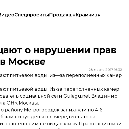
Видео
Спецпроекты
Продакшн
Крамниця
ии в Москве
ают о нарушении прав
 в Москве
28 марта 2017 16:32
дают питьевой воды, из—за переполненных камер
дают питьевой воды. Из-за переполненных камер
снователь социальной сети Gulagu.net Владимир
ета ОНК Москвы.
по району Метрогородок запихнули по 4-6
и были вынуждены по очереди спать на
ё и полотенца им не выдавались. Правозащитники