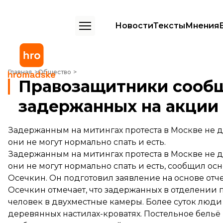
Новости
Тексты
Мнения
Правозащитники сообщают о нарушении прав задержанных на акц
Главная
Общество
Правозащитники сообщ
задержанных на акции
Задержанным на митингах протеста в Москве не 
они не могут нормально спать и есть.
Задержанным на митингах протеста в Москве не 
они не могут нормально спать и есть, сообщил о
Осечкин. Он подготовил заявление на основе отч
Осечкин отмечает, что задержанных в отделении 
человек в двухместные камеры. Более суток люд
деревянных настилах-кроватях. Постельное бель