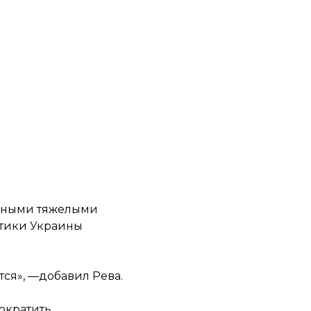
льными тяжелыми
итики Украины
ся», —добавил Рева.
сократить