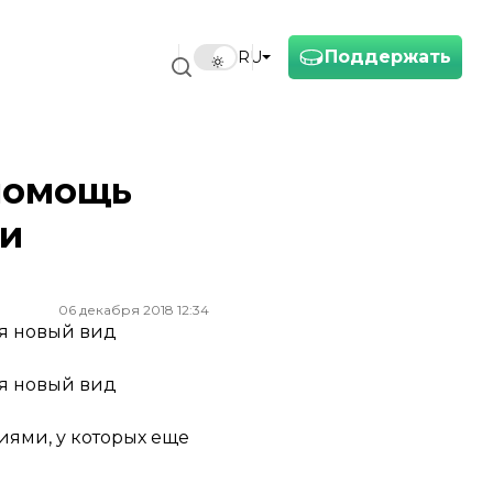
Поддержать
RU
 помощь
ми
06 декабря 2018 12:34
ся новый вид
ся новый вид
иями, у которых еще