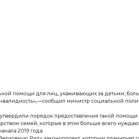
альной помощи для лиц, ухаживающих за детьми, бо
​​инвалидность»,—сообщил министр социальной пол
а утвердили порядок предоставления такой помощи.
ством семей, которые в этом больше всего нуждают
ачала 2019 года.
в Верховную Раду законопроект, которым планирует 