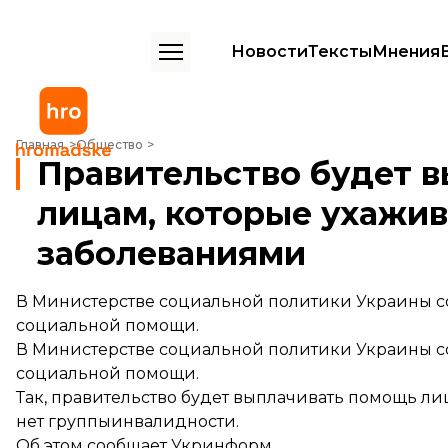
Новости
Тексты
Мнения
Правительство будет выплачивать социальную помощь лицам, кот
Главная
Общество
Правительство будет 
лицам, которые ухажив
заболеваниями
В Министерстве социальной политики Украины соо
социальной помощи.
В Министерстве социальной политики Украины соо
социальной помощи.
Так, правительство будет выплачивать помощь л
нет группыинвалидности.
Об этом
сообщает
Укринформ.