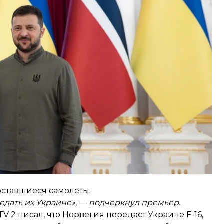
 учений украинских пилотов.
аине. Стере объяснил, что его страна переходит
ачительную часть F-16 передали Румынии.
оставшиеся самолеты.
редать их Украине», — подчеркнул премьер.
2 писал, что Норвегия передаст Украине F-16,