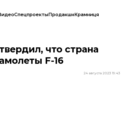
Видео
Спецпроекты
Продакшн
Крамниця
молеты F-16
вердил, что страна
амолеты F-16
24 августа 2023 19:43