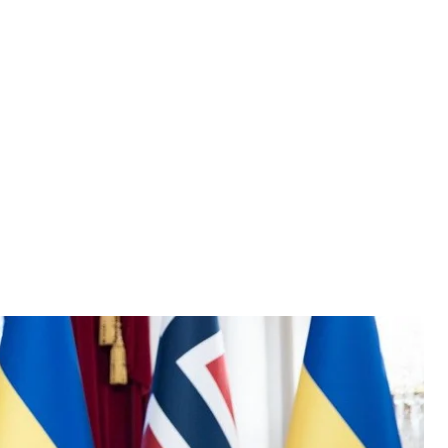
мьер-министром Норвегии Йонасом Гар Стере
зидента
и F—16. Однако неизвестно, в какие сроки и
военные.
 Стере
заявил
на пресс-конференции с