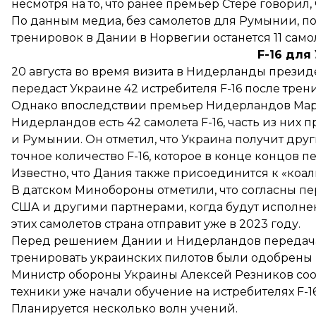
несмотря на то, что ранее премьер Стере говорил, 
По данным медиа, без самолетов для Румынии, по
тренировок в Дании в Норвегии
останется 11 сам
F-16 для
20 августа во время визита в Нидерланды през
передаст Украине 42 истребителя F-16 после тре
Однако впоследствии премьер Нидерландов Ма
Нидерландов есть 42 самолета F-16, часть из них
и Румынии. Он отметил, что Украина получит друг
точное количество F-16, которое в конце концов 
Известно, что Дания также
присоединится
к «коал
В датском Минобороны отметили, что согласны пе
США и другими партнерами, когда будут исполне
этих самолетов страна отправит уже в 2023 году.
Перед решением Дании и Нидерландов передача 
тренировать украинских пилотов
были одобрены 
Министр обороны Украины Алексей Резников
со
техники уже начали обучение на истребителях F-16
Планируется несколько волн учений.