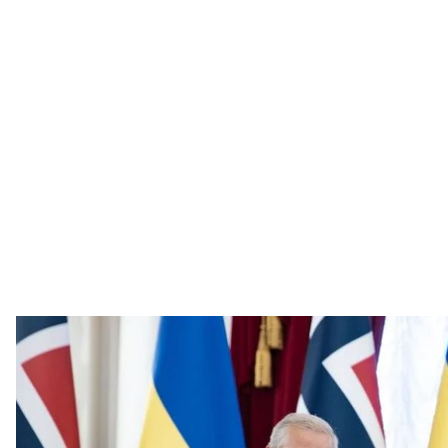
Президент Владимир Зеленский вместе с пре
Офис пре
Норвегия готова предоставить Украину истребител
какое количество самолетов получат украинские 
Об этом норвежский премьер-министр Йонас Гар