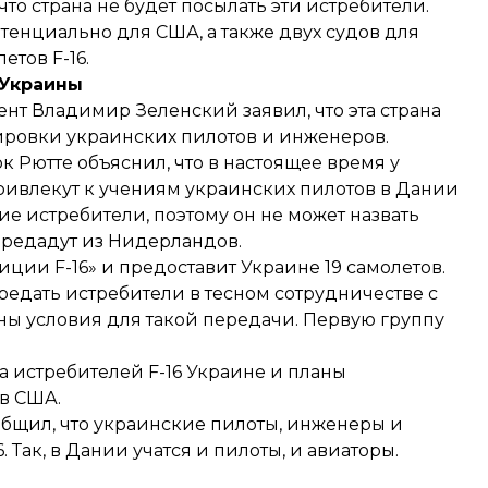
что страна не будет посылать эти истребители.
тенциально для США, а также двух судов для
олетов
F-16.
 Украины
идент Владимир Зеленский
заявил
, что эта страна
нировки украинских пилотов и инженеров.
рк Рютте
объяснил
, что в настоящее время у
 привлекут к учениям украинских пилотов в Дании
ие истребители, поэтому он не может назвать
передадут из Нидерландов.
иции F-16» и предоставит Украине 19 самолетов.
редать истребители в тесном сотрудничестве с
ны условия для такой передачи. Первую группу
истребителей F-16 Украине и
планы
в США.
общил
, что украинские пилоты, инженеры и
. Так, в Дании
учатся и пилоты, и авиаторы
.