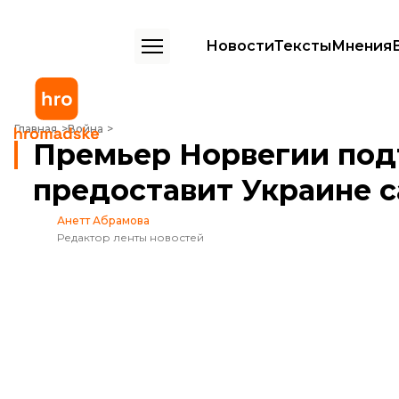
Новости
Тексты
Мнения
Премьер Норвегии подтвердил, что страна предоставит Украине са
Главная
Война
Премьер Норвегии подт
предоставит Украине с
Анетт Абрамова
Редактор ленты новостей