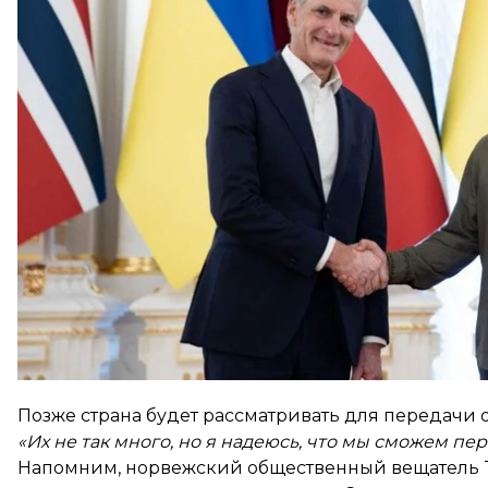
президентом Владимиром Зеленским.
Норвегия готова предоставить 2 истребителя для
Однако неизвестно, сколько передадут именно Укр
к новой системе истребителей, поэтому ранее зн
Позже страна будет рассматривать для передачи 
«Их не так много, но я надеюсь, что мы сможем пе
Напомним, норвежский общественный вещатель TV 