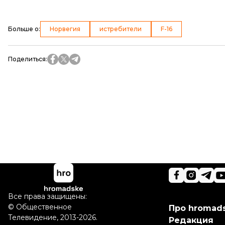
Больше о
:
Норвегия
истребители
F-16
Поделиться
:
Все права защищены:
©
Общественное
Про hromad
Телевидение
,
2013-2026.
Редакция