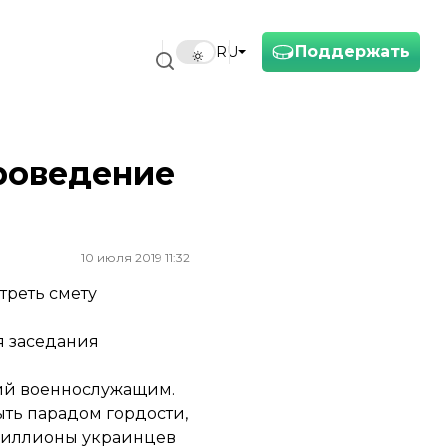
Поддержать
RU
роведение
10 июля 2019 11:32
реть смету
я заседания
мий военнослужащим.
ыть парадом гордости,
а миллионы украинцев