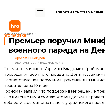
Новости
Тексты
Мнения
Премьер поручил Минфину найти средства на проведение военног
Главная
Общество
Премьер поручил Минф
военного парада на Де
Ярослав Винокуров
Экономический редактор сайта
Премьер—министр Украины Владимир Гройсман п
проведения военного парада на День независим
Соответствующее поручение Гройсман дал минис
правительства 10 июля.
Гройсман заявил, что поддерживает решение пре
«Но вместе с тем я считаю, что мы должны провест
доблести, достоинства нашего украинского народа