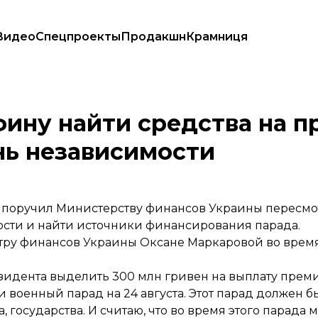
Видео
Спецпроекты
Продакшн
Крамниця
о парада на День независимости
ину найти средства на п
нь независимости
оручил Министерству финансов Украины пересмот
ости и найти источники финансирования парада.
тру финансов Украины Оксане Маркаровой во врем
зидента выделить 300 млн гривен на выплату пре
и военный парад на 24 августа. Этот парад должен б
, государства. И считаю, что во время этого парад