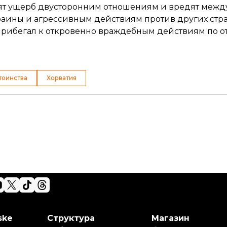
осят ущерб двусторонним отношениям и вредят ме
аины и агрессивным действиям против других стра
 прибегал к откровенно враждебным действиям по 
тоинства
Хорватия
ske
Структура
Магазин