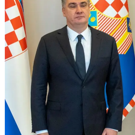
Президент Хорватии Зоран Миланович (слева) и министр иностр
Президент Хорватии Зоран Миланович заявил, что
— Хорватии это не касается. А Революцию достои
Об этом
сообщает
хорватское издание Dnevnik.
В ответ на вопрос о том, как Хорватия отреагируе
иметь с этим ничего общего. Если будет эскалаци
По его мнению, Украине не место в НАТО. А соб
движением»
и
«переворотом»
.