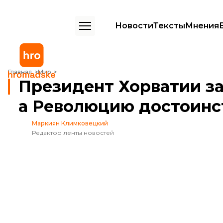
Новости
Тексты
Мнения
Президент Хорватии заявил, что Украине не место в НАТО, а Рево
Главная
Мир
Президент Хорватии за
а Революцию достоинс
Маркиян Климковецкий
Редактор ленты новостей