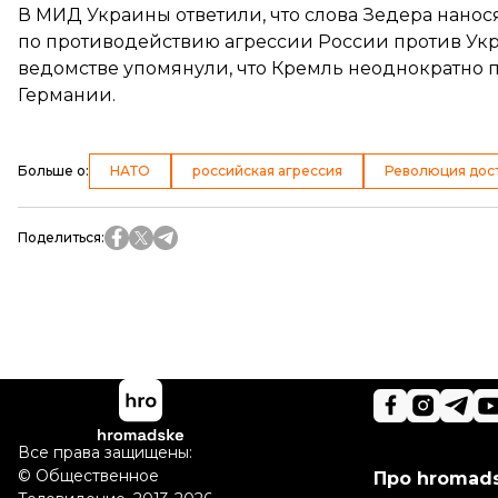
В МИД Украины
ответили
, что слова Зедера нан
по противодействию агрессии России против Укр
ведомстве упомянули, что Кремль неоднократно
Германии.
Больше о
:
НАТО
российская агрессия
Революция дос
Поделиться
:
Все права защищены:
©
Общественное
Про hromad