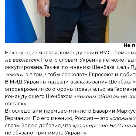
«История была такова: Украина идет на запад, пот
берега. Но Украина до сих пор остается одной из
По словам Милановича, Хорватия должна бежать от
я этого не позволю».
Не п
Накануне, 22 января, командующий ВМС Германи
не вернется»
. По его словам, Украина не может в
оккупирована. Также, по мнению Шенбаха, цель Пу
земли»
, а в том, чтобы расколоть Евросоюз и доби
В МИД Украины назвали высказывания Шенбаха 
опровержения со стороны правительства Германи
командующего Шенбахом
«никоим образом не со
отставку
.
Впоследствии премьер-министр Баварии Маркус 
Германии. По его мнению, Россия — это
«сложный 
связь. Зедер добавил, что
«расширение НАТО на во
не обязано принимать Украину.