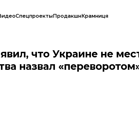
Видео
Спецпроекты
Продакшн
Крамниця
люцию достоинства назвал «переворотом»
явил, что Украине не мес
тва назвал «переворотом