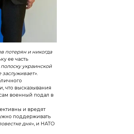
ные реки и кисельные
е ничего»
, — сказал он.
тии это не касается, и
в потерян и никогда
ку ее часть
 полоску украинской
е заслуживает»
.
бличного
и, что высказывания
а сам военный
подал в
ективны и вредят
 нужно поддерживать
повестке дня»
, и НАТО