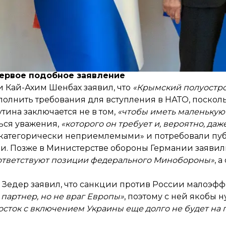
ому что у России просить нечего, а в ЕС будут молоч
 наиболее коррумпированных стран, ЕС не дал Украин
 Украины как от пожара, а не быть пожарным:
«Хорва
ервое подобное заявление
и Кай-Ахим Шенбах
заявил
, что
«Крымский полуостро
ыполнить требования для вступления в НАТО, посколь
тина заключается не в том,
«чтобы иметь маленькую
ться уважения,
«которого он требует и, вероятно, даж
«категорически неприемлемыми» и потребовали пу
и. Позже в Министерстве обороны Германии заявил
ответствуют позиции федерального Минобороны»
, 
Зедер заявил, что санкции против России малоэфф
партнер, но не враг Европы»
, поэтому с ней якобы
сток с включением Украины еще долго не будет на 