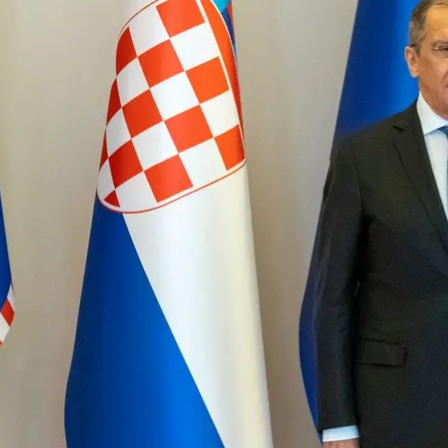
анных дел России Сергей Лавров позируют для СМИ в Загребе, Хорва
AP Photo / Darko Bandic
 Украине не место в НАТО, и, если начнется новое 
нства в Украине хорватский лидер назвал переворот
т на обострение ситуации в Украине, Миланович заяв
я — выведем из региона последнего хорватского солд
ытия Революции достоинства Миланович называет
«н