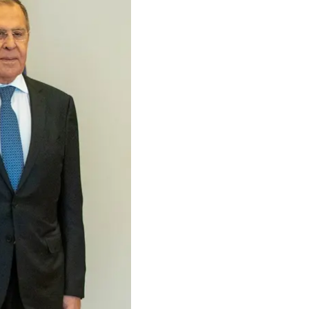
тия, 16 декабря 2020 года
российское вторжение
ом.
ил:
«Мы не будем
ата».
едемократическим