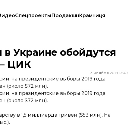
Видео
Спецпроекты
Продакшн
Крамниця
н — ЦИК
 в Украине обойдутся
 — ЦИК
13 ноября 2018 13:49
ии, на президентские выборы 2019 года
н (около $72 млн).
ии, на президентские выборы 2019 года
н (около $72 млн).
рству в 1,5 миллиарда гривен ($53 млн). На
с.).