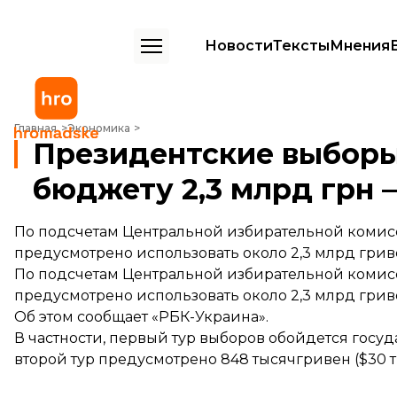
Новости
Тексты
Мнения
Президентские выборы в Украине обойдутся бюджету 2,3 млрд гр
Главная
Экономика
Президентские выборы
бюджету 2,3 млрд грн
По подсчетам Центральной избирательной комисс
предусмотрено использовать около 2,3 млрд гриве
По подсчетам Центральной избирательной комисс
предусмотрено использовать около 2,3 млрд гриве
Об этом
сообщает
«РБК-Украина».
В частности, первый тур выборов обойдется госуда
второй тур предусмотрено 848 тысячгривен ($30 ты