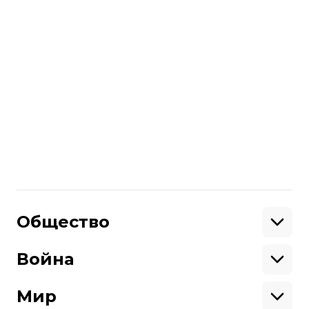
Львове, сотрудничая с городскими
властями и крупным бизнесом, Ляна
остается по-хорошему панком —
активисткой и энтузиасткой
некоммерческого, альтернативного
искусства и музыки.
Больше о
:
программа альБерт
Поделиться
:
Общество
Образование
Криминал
Война
Поддержать
Здоровье
Экология
Ветераны
Военные
Мир
Ситуация на фронте