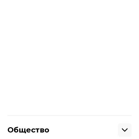
портале.
Все они представители критически
важных для государства профессий:
военнослужащие и силовики, медики,
педагоги и ученые. Кредиты этим
категориям населения
предоставляются под 3% годовых.
Больше о
:
кредит
жилье
ипотека
Денис Шмыгаль
Поделиться
:
Общество