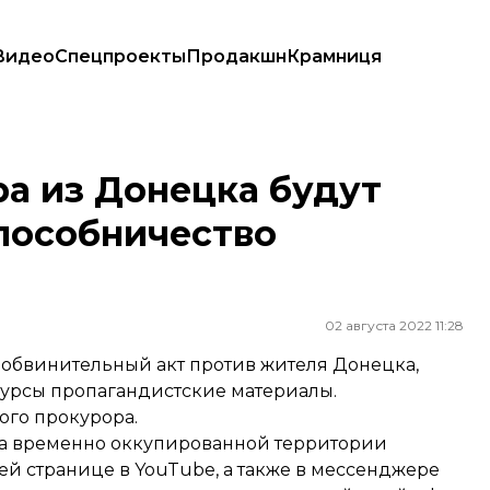
Видео
Спецпроекты
Продакшн
Крамниця
 пособничество оккупантам
а из Донецка будут
 пособничество
02 августа 2022 11:28
 обвинительный акт против жителя Донецка,
сурсы пропагандистские материалы.
ого прокурора.
 на временно оккупированной территории
ей странице в YouTube, а также в мессенджере