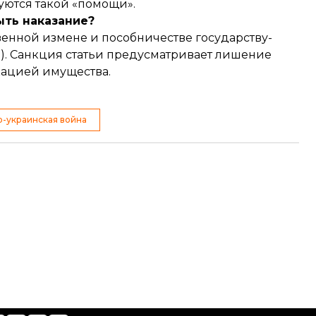
уются такой «помощи».
ыть наказание?
енной измене и пособничестве государству-
одекса). Санкция статьи предусматривает лишение
кацией имущества.
о-украинская война