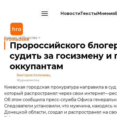
Новости
Тексты
Мнения
Пророссийского блогера из Донецка будут судить за госизмену и
Главная
Общество
Пророссийского блогер
судить за госизмену и
оккупантам
Виктория Коломиец
Журналистка
Киевская городская прокуратура направила в суд
который распространял через свои интернет—ре
Об этом
сообщила
пресс-служба Офиса генеральн
Следователи установили, что мужчина, находясь
Донецкой области, создал и распространял на сво