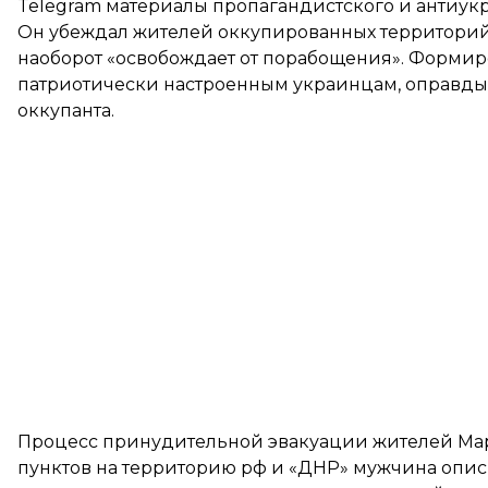
Telegram материалы пропагандистского и антиук
Он убеждал жителей оккупированных территорий в 
наоборот «освобождает от порабощения». Формиро
патриотически настроенным украинцам, оправдыв
оккупанта.
Процесс принудительной эвакуации жителей Ма
пунктов на территорию рф и «ДНР» мужчина опи