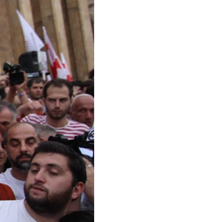
а проспекте
ющие еще с прошлой
пострадали 240
о разгоняли толпу, а