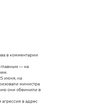
ава в
комментарии
 главным — на
ием.
5 июня, на
еризовали министра
цию они обвинили в
 агрессия в адрес