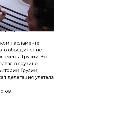
и к минимуму риск
ледствие против
и требуют призвать к
ском парламенте
(это объединение
ламента Грузии. Это
оевал в грузино-
ритории Грузии.
кая делегация улетела
истов
.