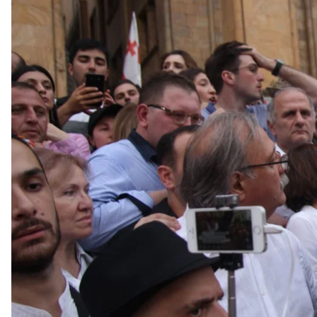
Активисты в Тбилиси не прекращают протест — се
Руставели, его главным требованием остается от
пятницы требуют, чтобы он покинул свой пост.
Они называют Гахария виновным в превышении п
человек, трое лишились глаза. Очевидцы и журнал
преследовали активистов, прицельно стреляя им