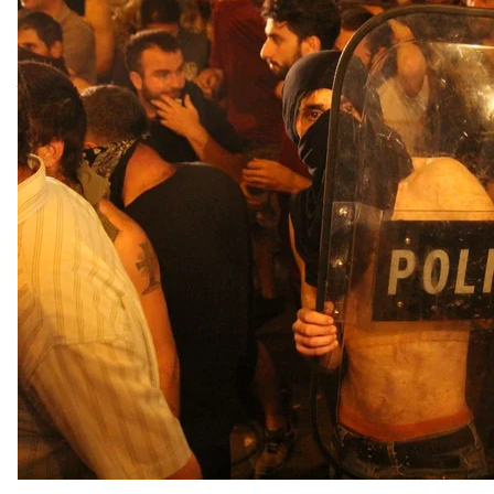
визита Гаврилова в парламент); члену правящей
визита российской делегации) пришлось сдать де
в следующем году парламентские выборы не по 
лет настаивает на такой реформе.
Некоторые политики назвали это маленькой поб
сказал, что это «самое большое достижение митинг