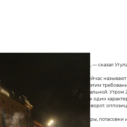
Леван Микадзе, JAMnews
огли достичь его только путем крови», — сказал Угул
нии третьего условия, которое они сейчас называют
юня пять человек начали голодовку с этим требован
ть оказалась на удивление принципиальной. Утром 2
 парламентского большинства все как один характ
дотвратившего государственный переворот; оппози
рламента.
 нервной и напряженной — были ссоры, потасовки и