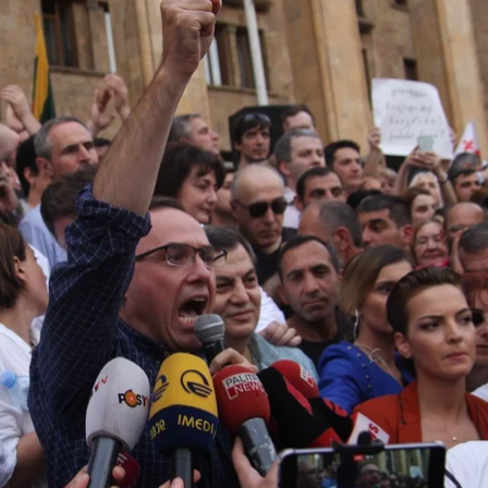
годня вечером в шестой раз возобновится митинг н
ставка главы МВД Грузии Гиоргия Гахария. Протесту
олномочий полицией. При разгоне акции 20 июня 
исты обвинили полицейских в том, что они не прост
 в головы резиновыми пулями.