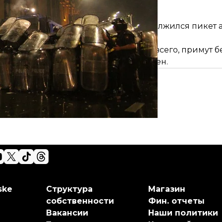
заседаний. У входа в парламент продолжился пикет 
ычно — в 19:00 по Тбилиси.
вили считает, что митинги, скорее всего, примут б
нный на митингах, до сих пор
не решен
.
ske
Структура
Магазин
собственности
Фин. отчеты
Вакансии
Наши политики