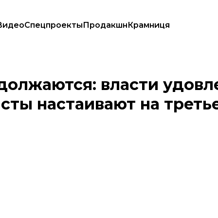
Видео
Спецпроекты
Продакшн
Крамниця
вания, активисты настаивают на третьем
должаются: власти удовл
исты настаивают на треть