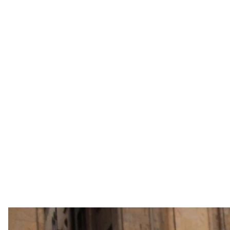
Диана Петриашвили, по материалам JAMnews и
«
К