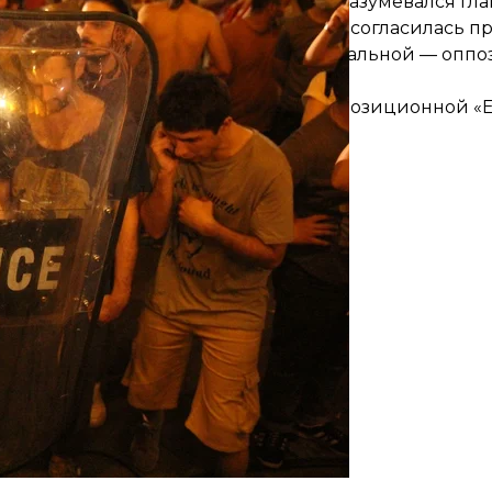
 партии Закариа Куцнашвили (он подразумевался гл
путатский мандат. Во-вторых, власть согласилась 
смешанной системе, а по пропорциональной — оппо
едой. Например, один из лидеров оппозиционной «
а».