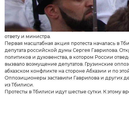
Эксперты отметили, что полиция должна была цел
серьезных травм.
Многих из стрелявших удалось идентифицировать
десяти полицейских, они временно отстранены от 
ответу и министра.
Первая масштабная акция протеста началась в Тб
депутата российской думы Сергея Гаврилова. От
политиков и духовенства, в котором России отвед
вызвало возмущение депутатов. Грузинские оппози
абхазском конфликте на стороне Абхазии и по эт
Оппозиционеры заставили Гаврилова и других дел
из Тбилиси.
Протесты в Тбилиси идут шестые сутки. К этому 