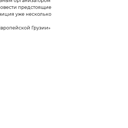
авным организатором
провести предстоящие
зиция уже несколько
Европейской Грузии»