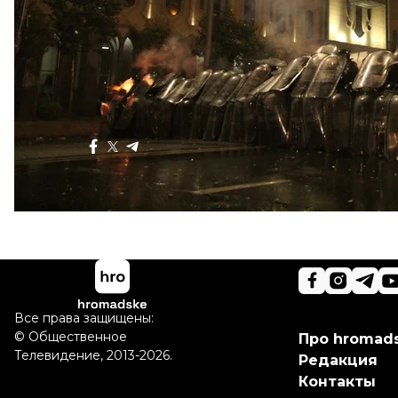
В итоге, оппозиция в знак протеста покинула зал 
Организаторы обещают возобновить протест как об
Глава партии «Европейская Грузия» Давид Дарчиаш
поскольку юридически ни один вопрос, поставле
Поделиться
:
Все права защищены:
©
Общественное
Про hromad
Телевидение
,
2013-2026.
Редакция
Контакты