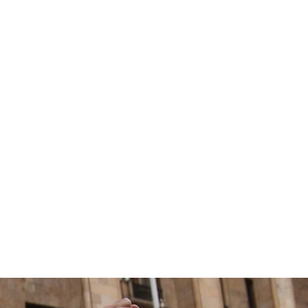
Леван Микадзе, JAMnews
авказского узла
»