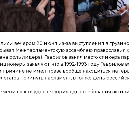
иться людям в конечности, это позволило бы свест
 по видеокадрам. МВД Грузии заявило, что ведет с
работы. Активисты считают, что этого недостаточно 
илиси вечером 20 июня из-за выступления в грузин
крывая Межпарламентскую ассамблею православия 
ена роль лидера), Гаврилов занял место спикера пар
ционеры заявляют, что в 1992-1993 году Гаврилов в
ой причине не имел права вообще находиться на тер
егатов покинуть парламент, в тот же день российс
времени власть удовлетворила
два требования актив