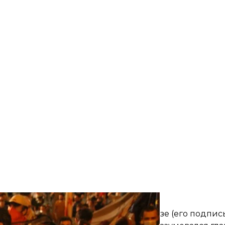
Леван Микадзе, JAMnews
зинского парламента Ираклий Кобахидзе (его подпис