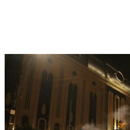
«Это большой прогресс, но очень плохо, что мы см
«Кавказскому узлу».
Но в целом, протестующие настаивают на выполне
отставке министра внутренних дел. Вечером 24 и
Но именно в вопросе с отставкой главы МВД влас
пленарном заседании парламента, представители
Гахария как эффективного правоохранителя, пре
провоцировании конфликта и попытке захвата па
Обстановка в законодательном органе была очень
журналистов.