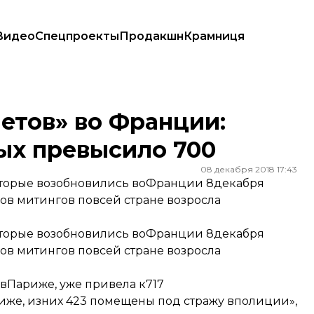
Видео
Спецпроекты
Продакшн
Крамниця
х превысило 700
етов» во Франции:
ых превысило 700
08 декабря 2018 17:43
которые возобновились воФранции 8декабря
ов митингов повсей стране возросла
которые возобновились воФранции 8декабря
ов митингов повсей стране возросла
 вПариже, уже привела к717
риже, изних 423 помещены под стражу вполиции»,