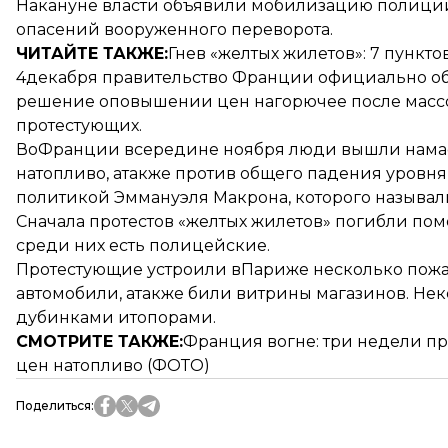
Накануне власти
объявили
мобилизацию полиции 
опасений вооруженного переворота.
ЧИТАЙТЕ ТАКЖЕ:
Гнев «желтых жилетов»
: 7 пункт
4декабря правительство Франции официально объ
решение оповышении цен
нагорючее после массо
протестующих.
ВоФранции всередине ноября люди вышли намас
натопливо, атакже против общего падения уровн
политикой Эммануэля Макрона, которого называли
Сначала протестов «желтых жилетов» погибли пом
среди них есть полицейские.
Протестующие устроили вПариже несколько пожа
автомобили, атакже били витрины магазинов. Н
дубинками итопорами.
СМОТРИТЕ ТАКЖЕ:
Франция вогне
: три недели п
цен натопливо (ФОТО)
Поделиться
: