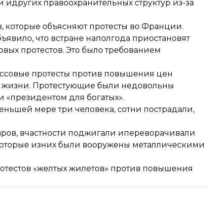
идругих правоохранительных структур из-за
ов, которые объясняют протесты во Франции.
явило, что встране наполгода
приостановят
вых протестов. Это было требованием
совые протесты против повышения цен
я жизни. Протестующие были недовольны
 «президентом для богатых».
еньшей мере три человека, сотни пострадали,
ров, вчастности поджигали ипереворачивали
екоторые изних были вооружены металлическими
ротестов «желтых жилетов» против повышения