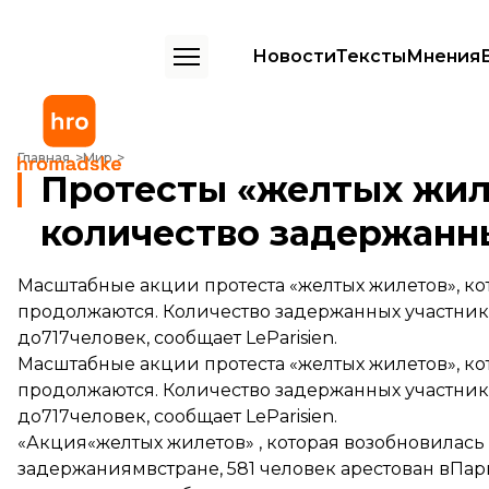
Новости
Тексты
Мнения
Протесты «желтых жилетов» во Франции: количество задержанны
Главная
Мир
Протесты «желтых жил
количество задержанн
Масштабные акции протеста «желтых жилетов», 
продолжаются. Количество задержанных участник
до717человек, сообщает LeParisien.
Масштабные акции протеста «желтых жилетов», 
продолжаются. Количество задержанных участник
до717человек,
сообщает
LeParisien.
«Акция«желтых жилетов» , которая возобновилась
задержаниямвстране, 581 человек арестован вПа