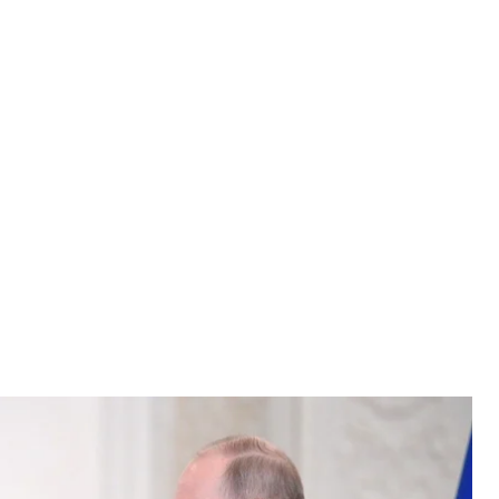
сии владимир путин, Москва, 28 декабря 2017 года
едия»
рвые с начала полномасштабной войны назначило
не. Им стал генерал сергей суровикин.