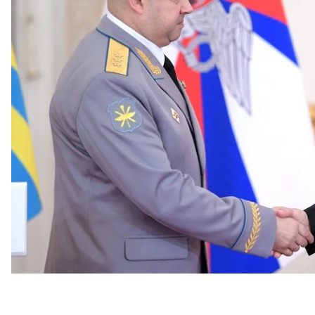
Об этом сообщают российские пропагандистские 
обороны рф.
По данным из открытых источников, с марта по 
группировкой российских войск в Сирии. путин 
воздушно-космическими силами россии.
Как
указывает
портал «Слово и дело», в конце ию
южной группировкой российских войск в Украине
Горском Луганской области.