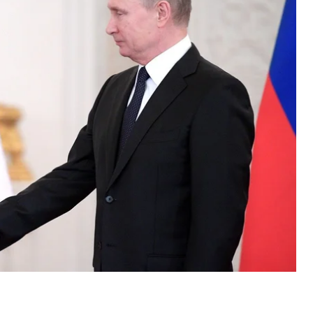
СМИ со ссылкой на заявление министерства
декабрь 2017 года суровикин был командующим
назначил его на должность главнокомандующего
ня 2022 года Суровикин стал командующим
. Она совершала наступление в Золотом и