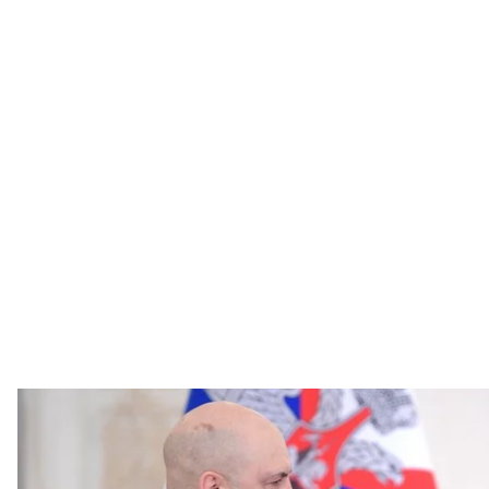
Генерал сергей суровикин (слева) и президент рос
«Викип
Сегодня, 8 октября, российское руководство впе
командующего оккупационными войсками в Украи