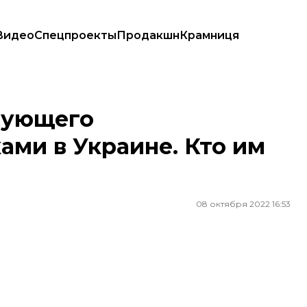
Видео
Спецпроекты
Продакшн
Крамниця
. Кто им стал?
дующего
ми в Украине. Кто им
08 октября 2022 16:53