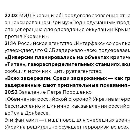
22:02
МИД Украины обнародовало заявление отно
аннексированном Крыму: «Под надуманным пред
спецоперацию для оправдания оккупации Крыма
против Украины».
21:14
Российское агентство «Интерфакс» со ссыл
утверждает, что ФСБ задержало «всех подозревае
«Диверсии планировались на объектах критич
«Титан», газораспределительных станциях, во
сообщил источник, цитирует агентство.
«Всех задержали.
Среди задержанных — как гр
задержанные дают признательные показания»
20:53
Заявление Петра Порошенко
«Обвинения российской стороной Украина в терр
бессмысленно и цинично, как заявления российск
войск в Донбассе.
Эти фантазии — лишь повод для очередных военны
Украина решительно осуждает терроризм во всех е