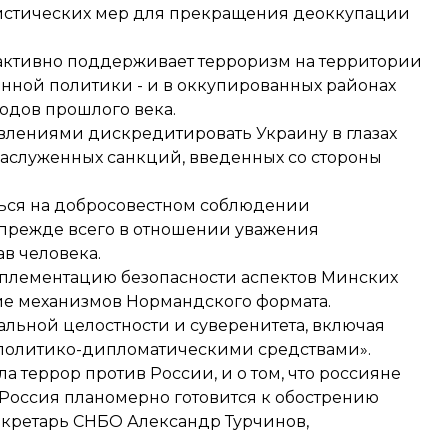
ристических мер для прекращения деоккупации
активно поддерживает терроризм на территории
енной политики - и в оккупированных районах
годов прошлого века.
влениями дискредитировать Украину в глазах
аслуженных санкций, введенных со стороны
ься на добросовестном соблюдении
прежде всего в отношении уважения
в человека.
плементацию безопасности аспектов Минских
ние механизмов Нормандского формата.
льной целостности и суверенитета, включая
политико-дипломатическими средствами».
ла террор против России, и о том, что россияне
то Россия планомерно готовится к обострению
екретарь СНБО Александр Турчинов,