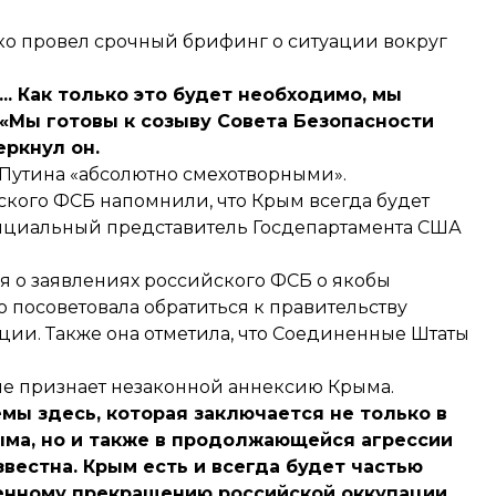
о провел срочный брифинг о ситуации вокруг
. Как только это будет необходимо, мы
«Мы готовы к созыву Совета Безопасности
еркнул он.
 Путина «абсолютно смехотворными».
ского ФСБ напомнили, что Крым всегда будет
фициальный представитель Госдепартамента США
я о заявлениях российского ФСБ о якобы
 посоветовала обратиться к правительству
ии. Также она отметила, что Соединенные Штаты
не признает незаконной аннексию Крыма.
мы здесь, которая заключается не только в
ыма, но и также в продолжающейся агрессии
звестна.
Крым есть и всегда будет частью
енному прекращению российской оккупации