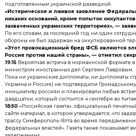
подготовленным украинской разведкой.
«Истерическое и лживое заявление Федераль
никаких оснований, кроме попыток оккупантов
захваченных украинских территориях», — заяв
По его словам, за последний год ни один сотруд
обороны не был задержан на оккупированной те
«Этот провокационный бред ФСБ являются эл
Россия против нашей страны», — отметил сек
19:15
Вероятная встреча в норманнской формате в К
министром иностранных дел Сергеем Лавровым.
Пока ни украинские дипломаты, ни дипломаты ст
Украина и Россия) не подтвердили Громадському т
инициативу россиян и планировали любые встре
двадцатки, который состоится 4 сентября во Китае
18:50
«Российская газета», официальный печатный
сайте материал, в котором утверждается, что за
трассу Симферополь-Ялта во время передвижения
федеральных властей». Газета также показывает в
задержанных.