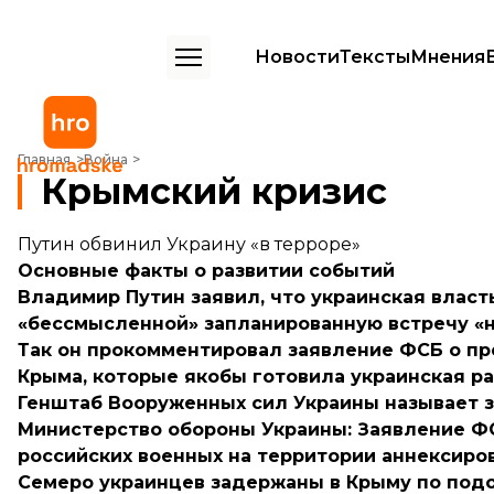
Новости
Тексты
Мнения
Крымский кризис
Главная
Война
Крымский кризис
Путин обвинил Украину «в терроре»
Основные факты о развитии событий
Владимир Путин заявил, что украинская власт
«бессмысленной» запланированную встречу «н
Так он прокомментировал заявление ФСБ о п
Крыма, которые якобы готовила украинская ра
Генштаб Вооруженных сил Украины называет 
Министерство обороны Украины: Заявление Ф
российских военных на территории аннексиро
Семеро украинцев задержаны в Крыму по подо