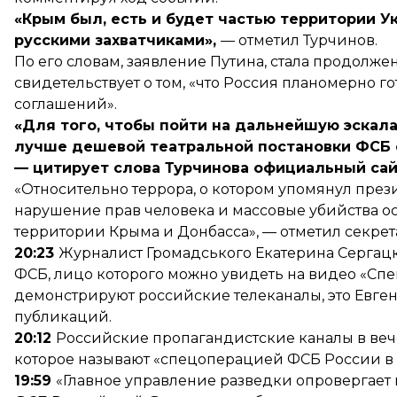
«Крым был, есть и будет частью территории У
русскими захватчиками»,
— отметил Турчинов.
По его словам, заявление Путина, стала продолж
свидетельствует о том, «что Россия планомерно 
соглашений».
«Для того, чтобы пойти на дальнейшую эскал
лучше дешевой театральной постановки ФСБ 
— цитирует слова Турчинова официальный сай
«Относительно террора, о котором упомянул през
нарушение прав человека и массовые убийства о
территории Крыма и Донбасса», — отметил секре
20:23
Журналист Громадського Екатерина Сергацк
ФСБ, лицо которого можно увидеть на видео «Сп
демонстрируют российские телеканалы, это Евген
публикаций.
20:12
Российские пропагандистские каналы в веч
которое называют «спецоперацией ФСБ России в
19:59
«Главное управление разведки опровергает