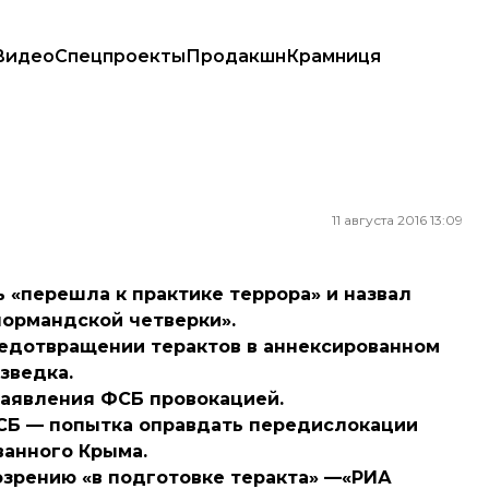
Видео
Спецпроекты
Продакшн
Крамниця
11 августа 2016 13:09
ь «перешла к практике террора» и назвал
ормандской четверки».
редотвращении терактов в аннексированном
зведка.
заявления ФСБ провокацией.
СБ — попытка оправдать передислокации
ванного Крыма.
зрению «в подготовке теракта» —«РИА