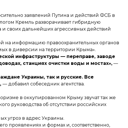
сительно заявлений Путина и действий ФСБ в
логом Кремль разворачивает гибридную
 и своих дальнейших агрессивных действий
кой на информацию правоохранительных органов
мых в диверсии на территории Крыма».
еской инфраструктуры — переправе, заводе
доводах, станциях очистки воды и мостах»,
—
аждане Украины, так и русские.
Все
,
— добавил собеседник агентства.
оризме в оккупированном Крыму звучат так же
ого руководства об отсутствии российских
х угроз в адрес Украины.
го проявлениях и формах и, соответственно,