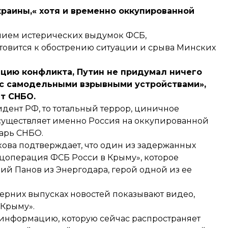
краины,« хотя и временно оккупированной
ением истерических выдумок ФСБ,
готовится к обострению ситуации и срыва Минских
ацию конфликта, Путин не придумал ничего
с самодельными взрывными устройствами»,
т СНБО.
идент РФ, то тотальный террор, циничное
существляет именно Россия на оккупированной
тарь СНБО.
ова подтверждает, что один из задержанных
ецоперация ФСБ Росси в Крыму», которое
ий Панов из Энергодара, герой одной из ее
ерних выпусках новостей показывают видео,
 Крыму».
 информацию, которую сейчас распространяет