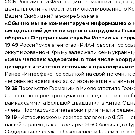
ФСБ Российской Федерации, об участии подразд
деятельности на территории оккупированного Кр
Вадим Скибицкий в эфире 5 канала.
«Обычно мы не комментируем информацию о на
сегодняшний день ни одного сотрудника Глав
обороны Федеральная служба России на терр
19:49
Российское агентство «РИА-Новости» со ссы
оккупированном Крыму задержали семь украинцев
«Семь человек задержаны, в том числе коорд
цитирует агентство источник в правоохраните
Ранее «Интерфакс» со ссылкой на свой источник
человек во время закладки взрывчатки в «тайный с
19:25
Посольство Германии в Киеве ответило
Гром
Лаврова, которое прозвучало в понедельник, что
рамках саммита Большой двадцатки в Китае. Одн
члены Нормадськои четверки принимали решение
19:19
«Истерическое и лживое заявление ФСБ — е
нашей страны», так секретарь СНБО Александр Т
Федеральной службы безопасности России по «п