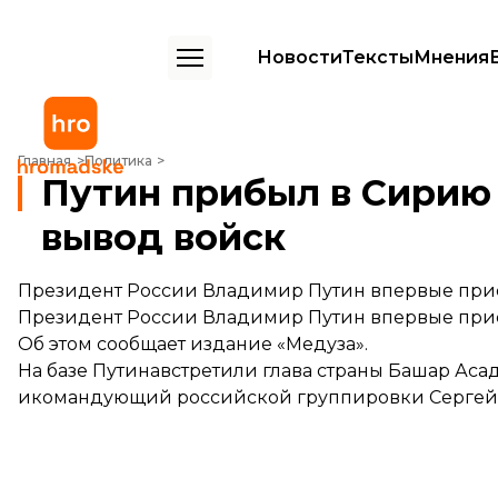
Новости
Тексты
Мнения
Путин прибыл в Сирию и приказал начать вывод войск
Главная
Политика
Путин прибыл в Сирию 
вывод войск
Президент России Владимир Путин впервые прие
Президент России Владимир Путин впервые прие
Об этом
сообщает
издание «Медуза».
На базе Путинавстретили глава страны Башар Ас
икомандующий российской группировки Сергей