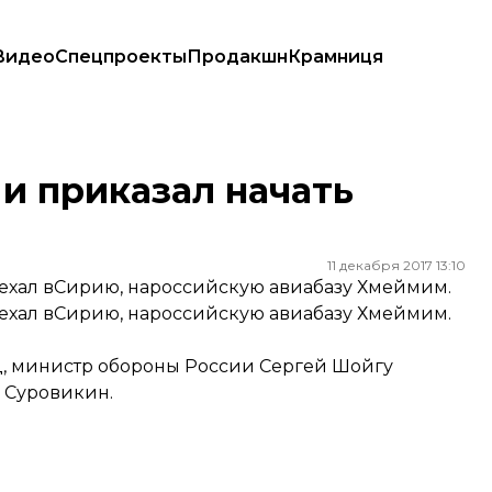
Видео
Спецпроекты
Продакшн
Крамниця
и приказал начать
11 декабря 2017 13:10
хал вСирию, нароссийскую авиабазу Хмеймим.
хал вСирию, нароссийскую авиабазу Хмеймим.
ад, министр обороны России Сергей Шойгу
 Суровикин.