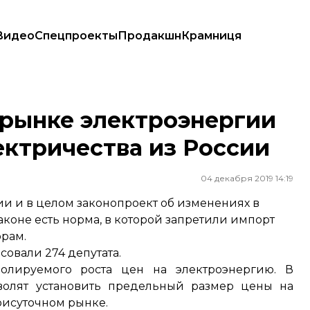
Видео
Спецпроекты
Продакшн
Крамниця
 электричества из России
 рынке электроэнергии
ектричества из России
04 декабря 2019 14:19
и и в целом законопроект об изменениях в
аконе есть норма, в которой запретили импорт
орам.
совали 274 депутата.
олируемого роста цен на электроэнергию. В
зволят установить предельный размер цены на
рисуточном рынке.