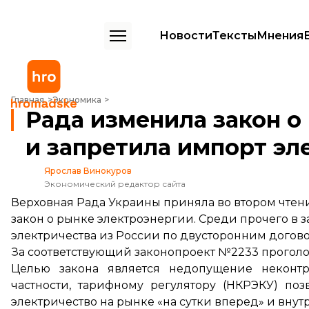
Новости
Тексты
Мнения
Рада изменила закон о рынке электроэнергии и запретила импорт
Главная
Экономика
Рада изменила закон о
и запретила импорт эл
Ярослав Винокуров
Экономический редактор сайта
Верховная Рада Украины приняла во втором чтени
закон о рынке электроэнергии. Среди прочего в з
электричества из России по двусторонним догов
За соответствующий законопроект
№2233
проголо
Целью закона является недопущение неконтр
частности, тарифному регулятору (НКРЭКУ) по
электричество на рынке «на сутки вперед» и внут