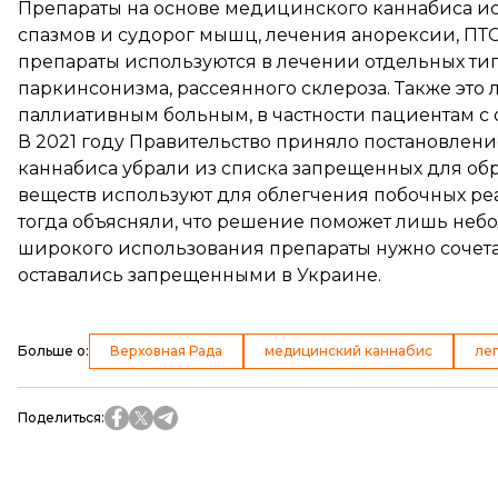
Препараты на основе медицинского каннабиса и
спазмов и судорог мышц, лечения анорексии, ПТС
препараты используются в лечении отдельных тип
паркинсонизма, рассеянного склероза. Также это 
паллиативным больным, в частности пациентам с
В 2021 году Правительство приняло постановлени
каннабиса убрали из списка запрещенных для обр
веществ используют для облегчения побочных ре
тогда
объясняли
, что решение поможет лишь неб
широкого использования препараты нужно сочета
оставались запрещенными в Украине.
Больше о
:
Верховная Рада
медицинский каннабис
ле
Поделиться
: