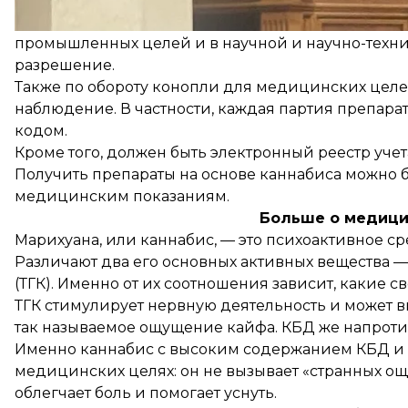
конопли для медицинских целей. Для культивир
промышленных целей и в научной и научно-техни
разрешение.
Также по обороту конопли для медицинских целей
наблюдение. В частности, каждая партия препар
кодом.
Кроме того, должен быть электронный реестр уч
Получить препараты на основе каннабиса можно б
медицинским показаниям.
Больше о медици
Марихуана, или каннабис, — это психоактивное ср
Различают два его основных активных вещества 
(ТГК). Именно от их соотношения зависит, какие с
ТГК стимулирует нервную деятельность и может 
так называемое ощущение кайфа. КБД же напрот
Именно каннабис с высоким содержанием КБД и 
медицинских целях: он не вызывает «странных о
облегчает боль и помогает уснуть.