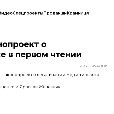
Видео
Спецпроекты
Продакшн
Крамниця
ом чтении
нопроект о
е в первом чтении
13 июля 2023 13:54
за законопроект о легализации медицинского
ащенко
и
Ярослав Железняк
.