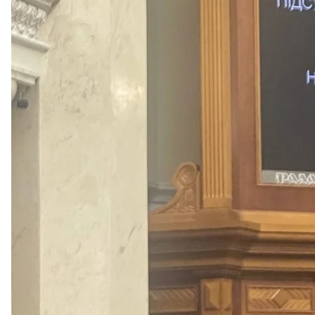
Результаты голосования за законопроект о медицинс
Telegram / За
Чтобы законопроект вступил в силу, депутаты дол
могут доработать), а затем отправить на подпись 
Владимир Зеленский выступал в поддержку зако
июня
призвал парламентариев проголосовать за 
Что предлагается
Минздрав предлагает лицензировать хозяйственн