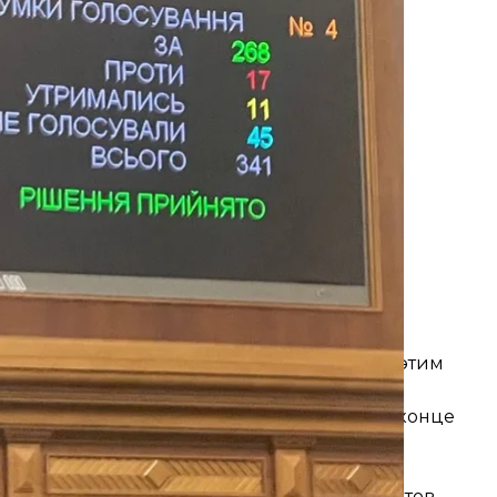
ком каннабисе в первом чтении, 13 июля 2023 года
лізний нардеп
жны принять его во втором чтении (перед этим
президенту.
нопроекта о медицинском каннабисе и в конце
него
.
 в законопроекте?
ую деятельность по культивированию сортов