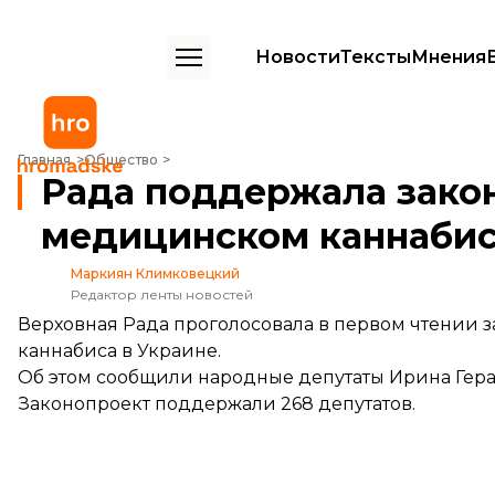
Новости
Тексты
Мнения
Рада поддержала законопроект о медицинском каннабисе в перв
Главная
Общество
Рада поддержала зако
медицинском каннабис
Маркиян Климковецкий
Редактор ленты новостей
Верховная Рада проголосовала в первом чтении 
каннабиса в Украине.
Об этом сообщили народные депутаты
Ирина Гер
Законопроект поддержали 268 депутатов.