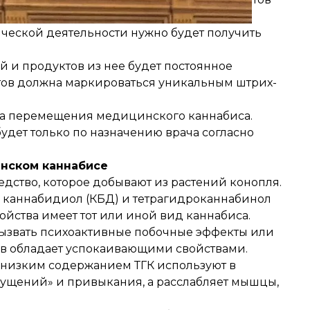
ования каннабиса для медицинских,
ческой деятельности нужно будет получить
 и продуктов из нее будет постоянное
атов должна маркироваться уникальным штрих-
ета перемещения медицинского каннабиса.
удет только по назначению врача согласно
нском каннабисе
едство, которое добывают из растений конопля.
— каннабидиол (КБД) и тетрагидроканнабинол
войства имеет тот или иной вид каннабиса.
вызвать психоактивные побочные эффекты или
ив обладает успокаивающими свойствами.
низким содержанием ТГК используют в
щущений» и привыкания, а расслабляет мышцы,