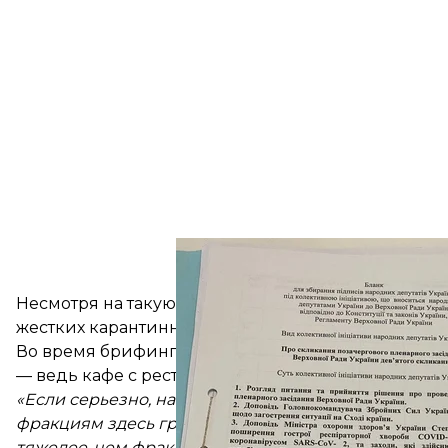
Подписной лист 
Несмотря на такую гиперактивность, народным изб
жестких карантинные меры, действующих в Киеве
Во время брифинга главу партии «Слуга Народа»
— ведь кафе с ресторанами тоже закрыты. На что о
«Если серьезно, наша фракция будет помогать орг
фракциям здесь грех жаловаться, потому что у нас
тяжелее, чем фракции «Голос» — двадцати»,
— доба