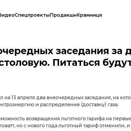
Видео
Спецпроекты
Продакшн
Крамниця
акрытую столовую. Питаться будут «святым духом»
очередных заседания за д
столовую. Питаться буду
а 13 апреля два внеочередных заседания, на котор
ктроэнергию и распределение (доставку) газа.
можность возвращения льготного тарифа на первые 
оватт, но с нового года льготный тариф отменили, и