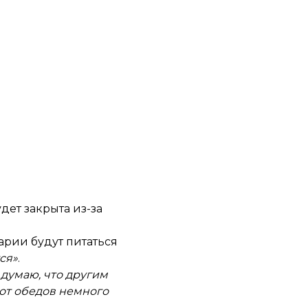
дет закрыта из-за
арии будут питаться
ся»
.
 думаю, что другим
сот обедов немного