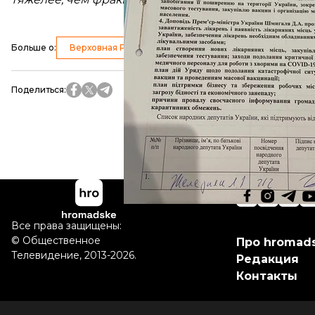
Больше о
:
Верховная Рада
тарифы
электроэнергия
Поделиться
:
Все права защищены:
©
Общественное
Про hromad
Телевидение
,
2013-2026.
Редакция
Контакты