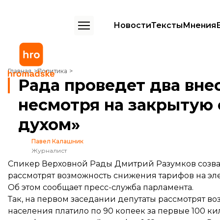
Новости
Тексты
Мнения
Рада проведет два внеочередных заседания за день, несмотря на з
Главная
Политика
Рада проведет два вне
несмотря на закрытую 
духом»
Павел Калашник
Журналист
Спикер Верховной Рады Дмитрий Разумков созвал н
рассмотрят возможность снижения тарифов на эле
Об этом сообщает пресс-служба парламента.
Так, на первом заседании депутаты
рассмотрят
воз
населения платило по 90 копеек за первые 100 кил