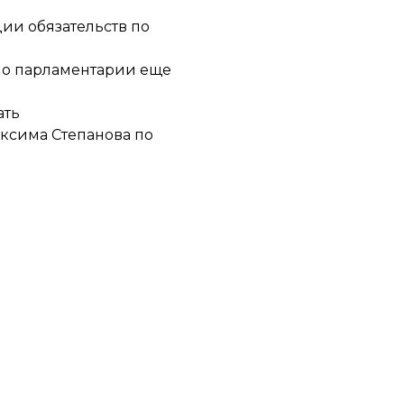
ции обязательств по
но парламентарии еще
ать
ксима Степанова по