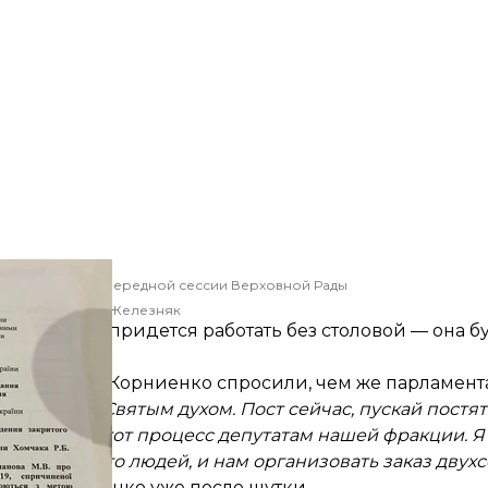
для сбора внеочередной сессии Верховной Рады
Ярослав Железняк
ранникам придется работать без столовой — она бу
.
 Александра Корниенко
спросили
, чем же парламент
н ответил:
«Святым духом. Пост сейчас, пускай постят
анизовать этот процесс депутатам нашей фракции. Я
 больше всего людей, и нам организовать заказ двух
вил Корниенко уже после шутки.