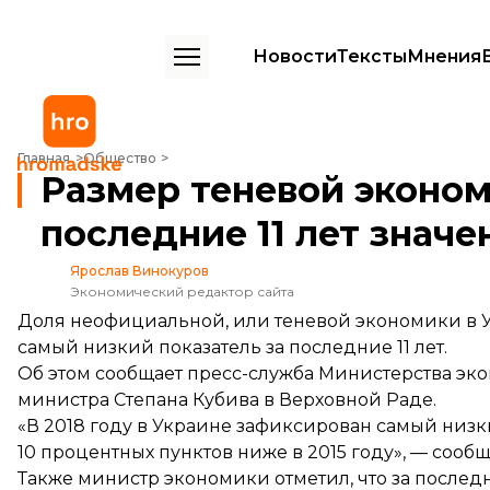
Новости
Тексты
Мнения
Размер теневой экономики достиг самого низкого за последние 11
Главная
Общество
Размер теневой эконом
последние 11 лет знач
Ярослав Винокуров
Экономический редактор сайта
Доля неофициальной, или теневой экономики в Укр
самый низкий показатель за последние 11 лет.
Об этом
сообщает
пресс-служба Министерства эко
министра Степана Кубива в Верховной Раде.
«В 2018 году в Украине зафиксирован самый низки
10 процентных пунктов ниже в 2015 году», — сооб
Также министр экономики отметил, что за послед