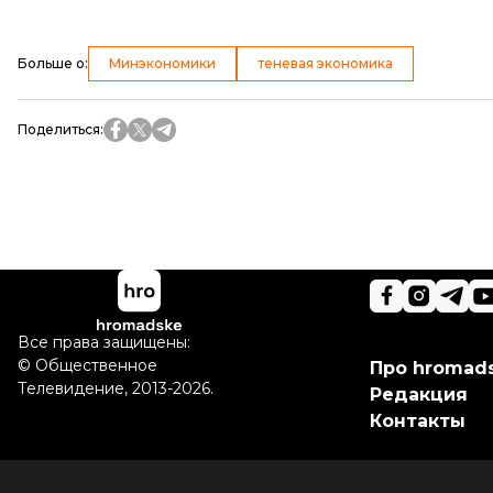
Больше о
:
Минэкономики
теневая экономика
Поделиться
:
Все права защищены:
©
Общественное
Про hromad
Телевидение
,
2013-2026.
Редакция
Контакты