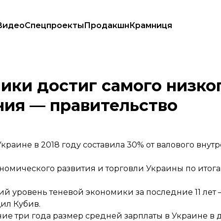
Видео
Спецпроекты
Продакшн
Крамниця
 лет значения — правительство
ики достиг самого низког
ения — правительство
аине в 2018 году составила 30% от валового внутр
номического развития и торговли Украины по итог
й уровень теневой экономики за последние 11 лет —
щил Кубив.
ние три года размер средней зарплаты в Украине в