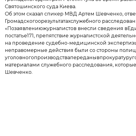
Святошинского суда Киева.
Об этом сказал спикер МВД Артем Шевченко, отве
Громадскогоорезультатахслужебного расследован
«Позаявлениюжурналистов внесли сведения вЕ
постатье171, препятствие журналистской деятель
на проведение судебно-медицинской экспертизы.
неправомерные действия были со стороны полице
уголовногопроизводствапереданывпрокуратуругор
материалами служебного расследования, которые
Шевченко.