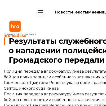
Новости
Тексты
Мнения
Результаты служебного расследования о нападении полицейских 
Главная
Общество
Результаты служебног
о нападении полицейс
Громадского передали
Полиция передала впрокуратуруКиева результаты
бойцов полка полиции особенного назначения, к
ГромадскогоДмитрия Реплянчука во время разб
Святошинского суда Киева.
Полиция передала впрокуратуруКиева результаты
бойцов полка полиции особенного назначения, к
ГромадскогоДмитрия Реплянчука во время разб