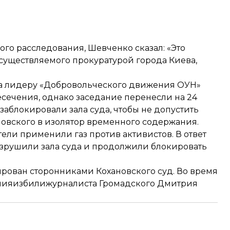
ного расследования, Шевченко сказал: «Это
существляемого прокуратурой города Киева,
ва лидеру «Добровольческого движения ОУН»
ечения, однако заседание перенесли на 24
заблокировали зала суда, чтобы не допустить
новского в изолятор временного содержания.
ители применили газ против активистов. В ответ
зрушили зала суда и продолжили блокировать
ирован сторонниками Кохановского суд. Во время
ния
избили
журналиста Громадского Дмитрия