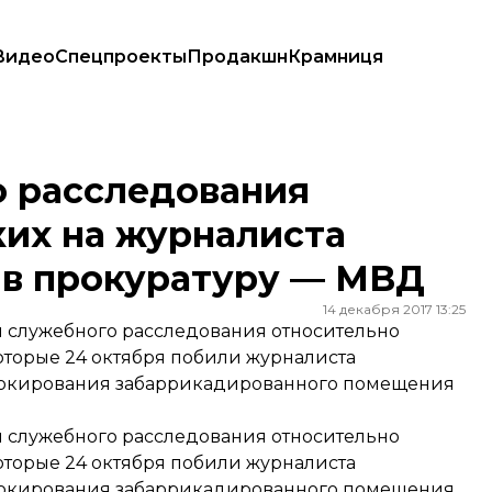
Видео
Спецпроекты
Продакшн
Крамниця
на журналиста Громадского передали в прокуратуру — МВД
о расследования
ких на журналиста
 в прокуратуру — МВД
14 декабря 2017 13:25
 служебного расследования относительно
оторые 24 октября побили журналиста
локирования забаррикадированного помещения
 служебного расследования относительно
оторые 24 октября побили журналиста
локирования забаррикадированного помещения