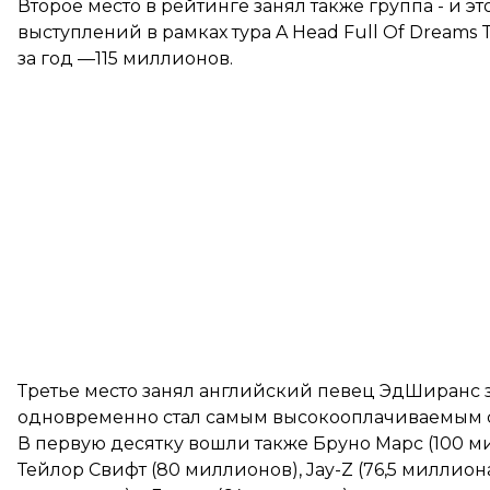
Второе место в рейтинге занял также группа - и эт
выступлений в рамках тура A Head Full Of Dreams
за год —115 миллионов.
Третье место занял английский певец ЭдШиранс з
одновременно стал самым высокооплачиваемым 
В первую десятку вошли также Бруно Марс (100 м
Тейлор Свифт (80 миллионов), Jay-Z (76,5 миллион