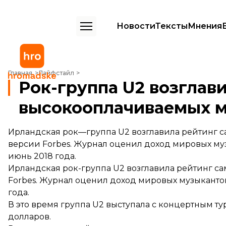
Новости
Тексты
Мнения
Рок-группа U2 возглавила рейтинг самых высокооплачиваемых муз
Главная
Лайфстайл
Рок-группа U2 возглав
высокооплачиваемых м
Ирландская рок—группа U2 возглавила рейтинг 
версии Forbes. Журнал оценил доход мировых музы
июнь 2018 года.
Ирландская рок-группа U2 возглавила рейтинг с
Forbes. Журнал оценил доход мировых музыкантов 
года.
В это время группа U2 выступала с концертным ту
долларов.