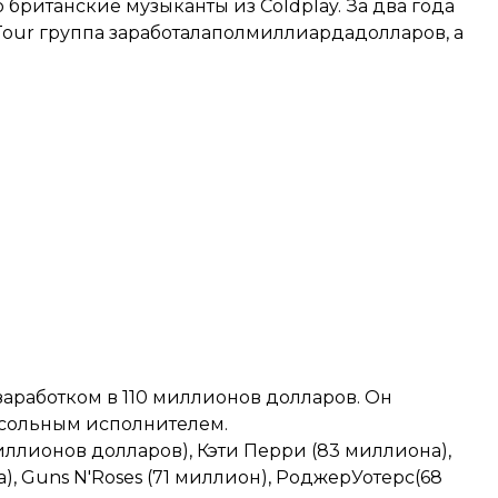
о британские музыканты из Coldplay. За два года
 Tour группа заработалаполмиллиардадолларов, а
аработком в 110 миллионов долларов. Он
сольным исполнителем.
иллионов долларов), Кэти Перри (83 миллиона),
а), Guns N'Roses (71 миллион), РоджерУотерс(68