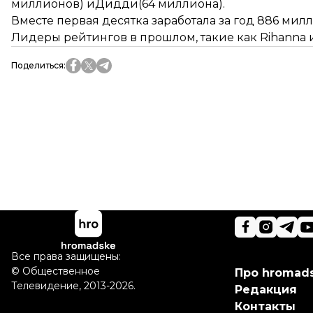
миллионов) иДидди(64 миллиона).
Вместе первая десятка заработала за год 886 мил
Лидеры рейтингов в прошлом, такие как Rihanna и 
Поделиться
:
Все права защищены:
©
Общественное
Про hromad
Телевидение
,
2013-2026.
Редакция
Контакты