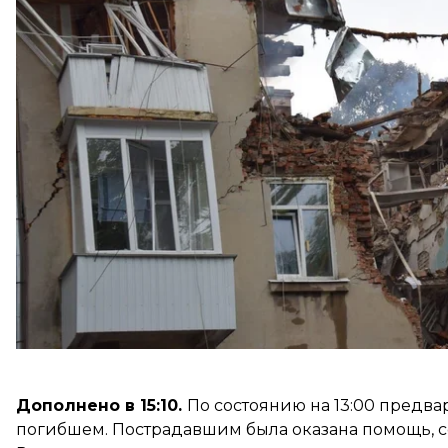
Утром в Сумской области дважды звучала воздушн
областной военной администрации
призвали
ост
взрывов.
Коммунальное предприятие «Электроавтотранс»
перекрыто движение транспорта.
Дополнено в 15:10.
По состоянию на 13:00 предва
погибшем. Пострадавшим была оказана помощь,