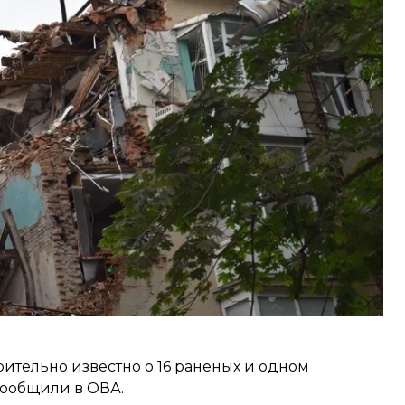
ая тревога,
передает
«Суспильное Сумы». В
аваться в укрытиях — жители слышали звуки
сообщило
, что по улице Петропавловская
рительно известно о 16 раненых и одном
сообщили
в ОВА.