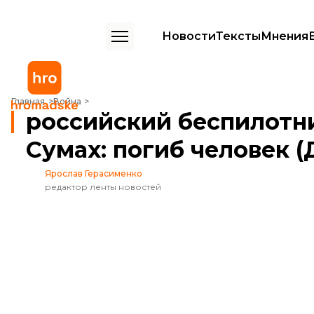
Новости
Тексты
Мнения
российский беспилотник попал в пятиэтажку в Сумах: погиб чел
Главная
Война
российский беспилотни
Сумах: погиб человек
Ярослав Герасименко
редактор ленты новостей