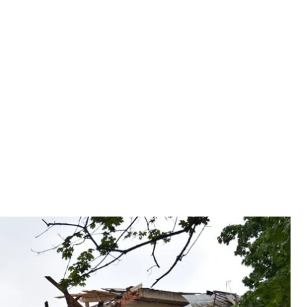
 атаки по городу Сумы
Сумська ОВА
ик попал в пятиэтажное здание. Известно об
а Андрей Ермак.