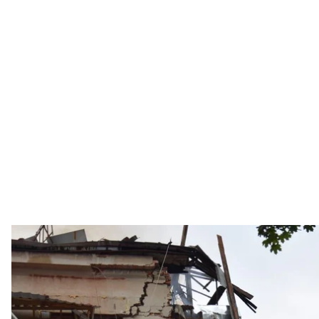
Последствия российской
Facebook / 
российские оккупанты атаковали Сумы, беспилотн
одном погибшем и 16 раненых.
Об этом
сообщил
руководитель Офиса президент