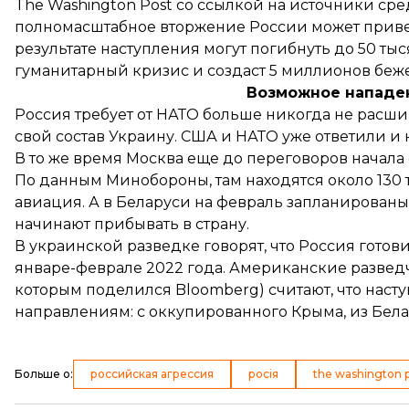
The Washington Post со ссылкой на источники ср
полномасштабное вторжение России может привест
результате наступления могут погибнуть до 50 тыс
гуманитарный кризис и создаст 5 миллионов беж
Возможное нападе
Россия требует от НАТО больше никогда не расшир
свой состав Украину. США и НАТО уже ответили и 
В то же время Москва еще до переговоров начала 
По
данным
Минобороны, там находятся около 130 
авиация. А в Беларуси на февраль
запланированы
начинают прибывать в страну.
В украинской
разведке
говорят, что Россия готов
январе-феврале 2022 года. Американские разведч
которым поделился Bloomberg)
считают
, что нас
направлениям: с оккупированного Крыма, из Бела
Больше о
:
российская агрессия
росія
the washington 