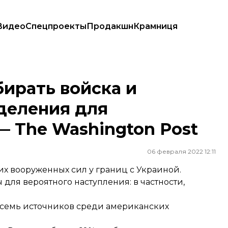
Видео
Спецпроекты
Продакшн
Крамниця
ия для строительства мостов — The Washington Post
ирать войска и
деления для
— The Washington Post
06 февраля 2022 12:11
х вооруженных сил у границ с Украиной.
 для вероятного наступления: в частности,
а семь источников среди американских