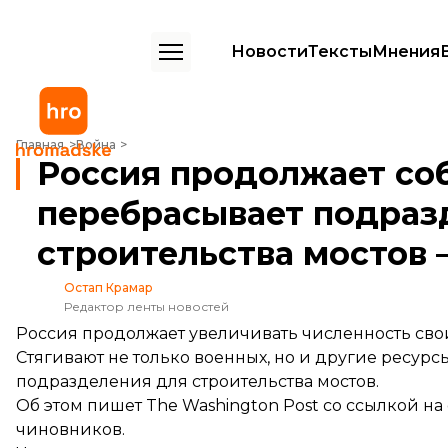
Новости
Тексты
Мнения
Россия продолжает собирать войска и перебрасывает подразделен
Главная
Война
Россия продолжает соб
перебрасывает подраз
строительства мостов 
Остап Крамар
Редактор ленты новостей
Россия продолжает увеличивать численность свои
Стягивают не только военных, но и другие ресурсы
подразделения для строительства мостов.
Об этом
пишет
The Washington Post со ссылкой н
чиновников.