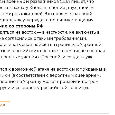
еди военных и разведчиков США пишет, что
и к захвату Киева в течение двух дней. В
яч мирных жителей. Это повлечет за собой
енцев, как утверждают источники издания.
ние со стороны РФ
яться на восток — в частности, не включать в
не согласились с такими требованиями.
стягивать свои войска на границы с Украиной.
тысяч российских военных, в том числе военная
 военные учения
с Россией, и солдаты уже
ится к возможной атаке на восток и юг Украины в
ики (в соответствии с вероятным сценарием,
тупление на Украину может произойти по трем
руси и со стороны российской границы.
post