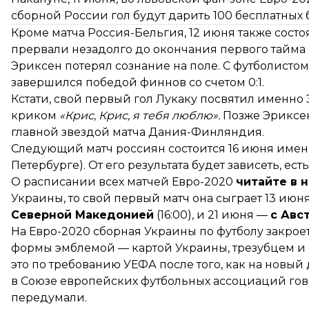
сборной России гол будут дарить 100 бесплатных 
Кроме матча Россия-Бельгия, 12 июня также сост
прервали незадолго до окончания первого тайма и
Эриксен
потерял сознание
на поле. С футболистом
завершился победой финнов со счетом 0:1.
Кстати, свой первый гол Лукаку посвятил именно 
криком
«Крис, Крис, я тебя люблю».
Позже Эриксен
главной звездой матча Дания-Финляндия.
Следующий матч россиян состоится 16 июня именн
Петербурге). От его результата будет зависеть, ес
О расписании всех матчей Евро-2020
читайте в 
Украины, то свой первый матч она сыграет 13 июн
Северной Македонией
(16:00), и 21 июня —
с Авс
На Евро-2020 сборная Украины по футболу
закрое
формы эмблемой — картой Украины, трезубцем и 
это по требованию УЕФА после того, как на новый
в Союзе европейских футбольных ассоциаций гово
передумали.