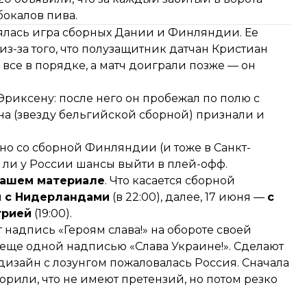
бокалов пива.
оялась игра сборных Дании и Финляндии. Ее
з-за того, что полузащитник датчан Кристиан
 все в порядке, а матч доиграли позже — он
Эриксену: после него он пробежал по полю с
а (звезду бельгийской сборной)
признали
и
о со сборной Финляндии (и тоже в Санкт-
ть ли у России шансы выйти в плей-офф.
нашем материале
. Что касается сборной
я
с Нидерландами
(в 22:00), далее, 17 июня —
с
трией
(19:00).
т надпись
«Героям слава!» на обороте своей
еще одной надписью «Слава Украине!». Сделают
 дизайн с лозунгом пожаловалась Россия. Сначала
рили, что не имеют претензий, но потом резко