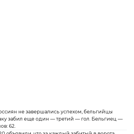
россиян не завершались успехом, бельгийцы
ку забил еще один — третий — гол. Бельгиец —
в: 62.
020
объявили
, что за каждый забитый в ворота