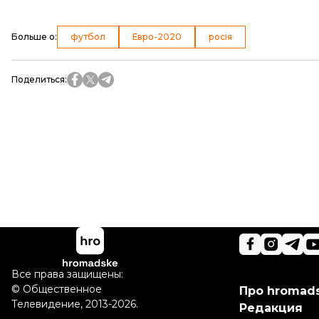
Больше о
:
футбол
Евро-2020
росія
Поделиться
:
Все права защищены:
©
Общественное
Про hromad
Телевидение
,
2013-2026.
Редакция