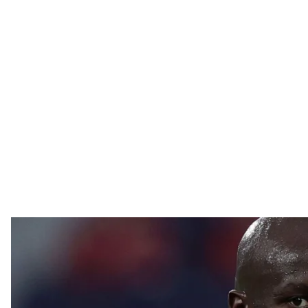
Ромелу Лукаку, автор двух голов в стартовом 
УЕФА/T
На стартовом матче группового этапа Чемпионата 
сборная России проиграла Бельгии со счетом 0:3.
последний он забил за минуту до финального свис