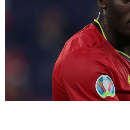
Изначально инициатива была на стороне Бельгии. 
минуте. Второй гол на 35-й минуте забил Томас М
(после столкновения Далера Кузяева и Тимоти Кас