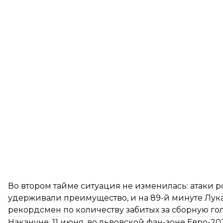
Во втором тайме ситуация не изменилась: атаки 
удерживали преимущество, и на 89-й минуте Лука
рекордсмен по количеству забитых за сборную голо
Накануне, 11 июня, во львовской фан-зоне Евро-2