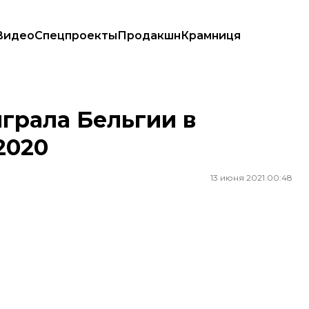
Видео
Спецпроекты
Продакшн
Крамниця
0
грала Бельгии в
2020
13 июня 2021 00:48