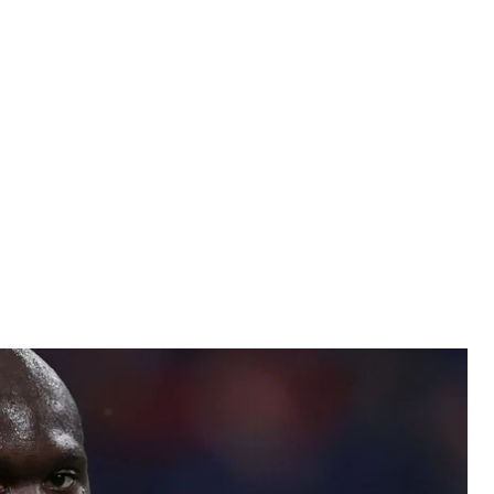
матче сборных Бельгии и России на Евро-2020
witter
Европы по футболу в Санкт-Петербурге 12 июня
 Автором двух голов был Лукаку, причем
тка.