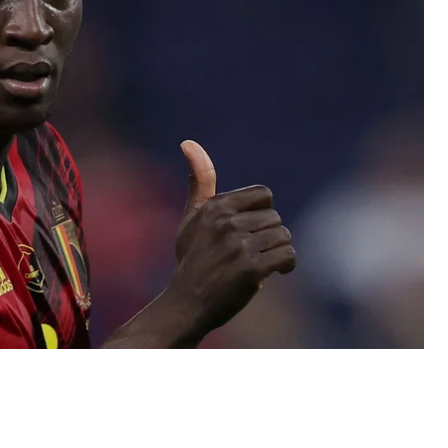
Первый гол Ромелу Лукаку забил уже на 11-й
енье, который незадолго до того вышел на замену
тано).