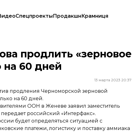
Видео
Спецпроекты
Продакшн
Крамниця
лько на 60 дней
това продлить «зерновое
 на 60 дней
13 марта 2023 20:37
ротив продления Черноморской зерновой
лько на 60 дней.
авителями ООН в Женеве заявил заместитель
,
передает
российский «Интерфакс».
ссии будет определяться ситуацией с
ковские платежи, логистику и поставку аммиака