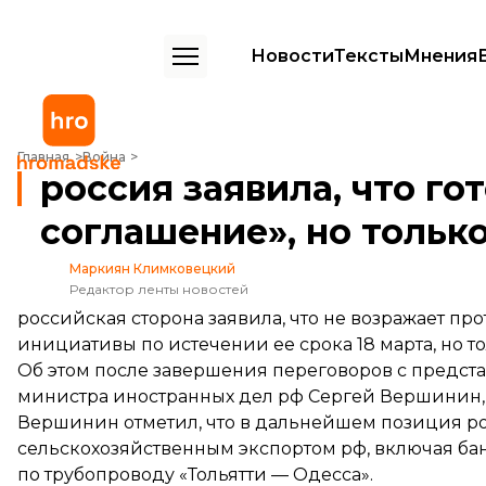
Новости
Тексты
Мнения
россия заявила, что готова продлить «зерновое соглашение», но то
Главная
Война
россия заявила, что го
соглашение», но только
Маркиян Климковецкий
Редактор ленты новостей
российская сторона заявила, что не возражает п
инициативы по истечении ее срока 18 марта, но то
Об этом после завершения переговоров с предст
министра иностранных дел рф Сергей Вершинин
Вершинин отметил, что в дальнейшем позиция ро
сельскохозяйственным экспортом рф, включая бан
по трубопроводу «Тольятти — Одесса».