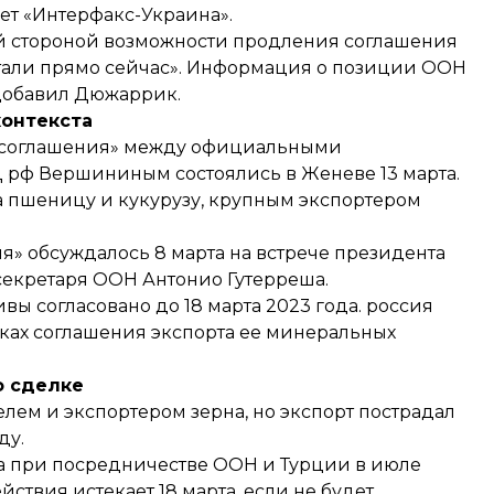
ет «Интерфакс-Украина».
й стороной возможности продления соглашения
 детали прямо сейчас». Информация о позиции ООН
 добавил Дюжаррик.
контекста
 соглашения» между официальными
ИД рф Вершининым
состоялись в Женеве 13 марта
.
а пшеницу и кукурузу, крупным экспортером
ия»
обсуждалось 8 марта на встрече
президента
секретаря ООН Антонио Гутерреша.
 согласовано до 18 марта 2023 года. россия
мках соглашения экспорта ее минеральных
о сделке
ем и экспортером зерна, но экспорт пострадал
ду.
а при посредничестве ООН и Турции в июле
йствия истекает 18 марта, если не будет